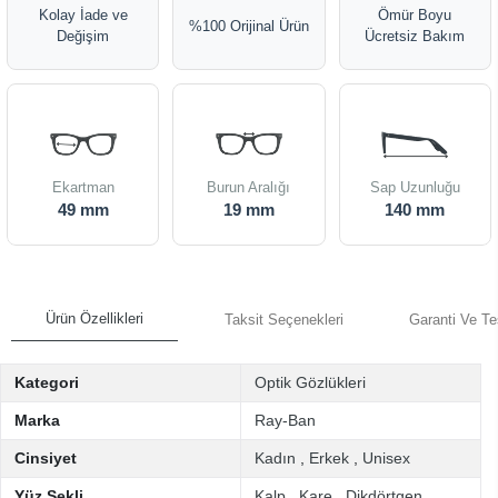
Kolay İade ve
Ömür Boyu
%100 Orijinal Ürün
Değişim
Ücretsiz Bakım
Ekartman
Burun Aralığı
Sap Uzunluğu
49 mm
19 mm
140 mm
Ürün Özellikleri
Taksit Seçenekleri
Garanti Ve Te
Kategori
Optik Gözlükleri
Marka
Ray-Ban
Cinsiyet
Kadın
,
Erkek
,
Unisex
Yüz Şekli
Kalp
,
Kare
,
Dikdörtgen