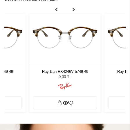
5749 49
Ray-Ban RX4246V 5749 49
Ray-Ba
0,00 TL