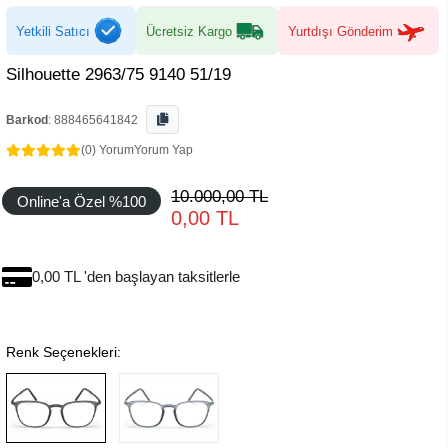
Yetkili Satıcı
Ücretsiz Kargo
Yurtdışı Gönderim
Silhouette 2963/75 9140 51/19
Barkod
:
888465641842
(0) Yorum
Yorum Yap
10.000,00 TL
Online'a Özel %100
0,00 TL
0,00 TL 'den başlayan taksitlerle
Renk Seçenekleri: