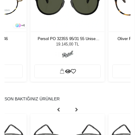
+
4
D 46
Persol PO 3235S 95/31 55 Unisex
Oliver Pe
Güneş Gözlüğü
19.145,00 TL
SON BAKTIĞINIZ ÜRÜNLER