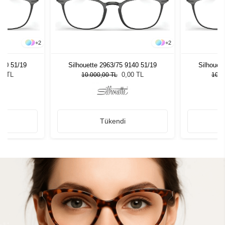
+
2
+
2
140 51/19
Silhouette 2963/75 9140 51/19
Silhouet
00 TL
0,00 TL
10.000,00 TL
10.0
Tükendi