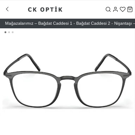
ğazalarımız – Bağdat Caddesi 1 - Bağdat Caddesi 2 - Nişantaşı – Etile