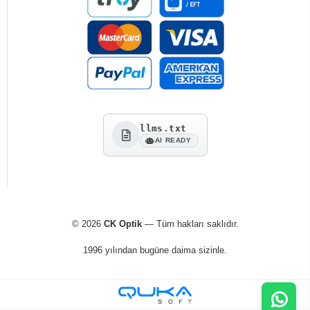
llms.txt
AI READY
© 2026
CK Optik
— Tüm hakları saklıdır.
1996 yılından bugüne daima sizinle.