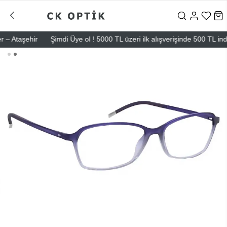
 Ataşehir
Şimdi Üye ol ! 5000 TL üzeri ilk alışverişinde 500 TL indiri