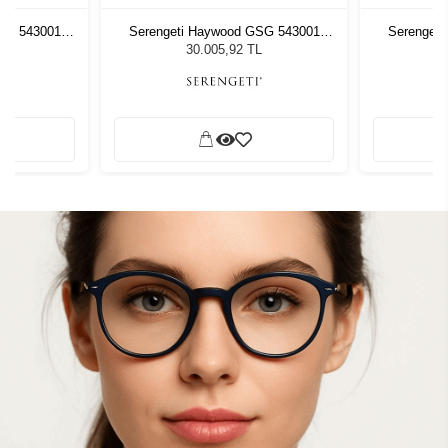
SG 543001
Serengeti Haywood GSG 543001
Serenget
zlüğü
Unisex Güneş Gözlüğü
Unis
L
30.005,92 TL