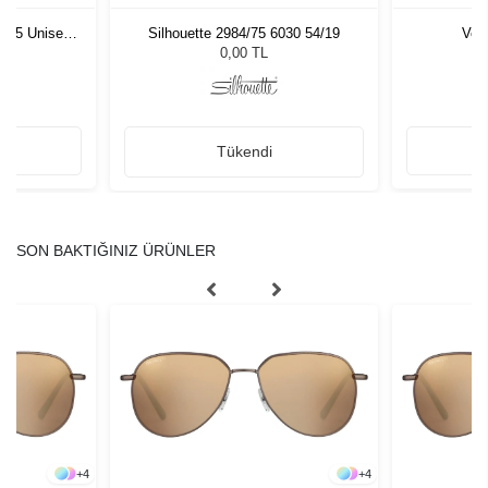
1 55 Unisex
Silhouette 2984/75 6030 54/19
Vog
ğü
L
0,00 TL
Tükendi
SON BAKTIĞINIZ ÜRÜNLER
+
4
+
4