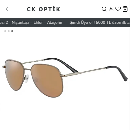
 Nişantaşı – Etiler – Ataşehir
Şimdi Üye ol ! 5000 TL üzeri ilk alışv