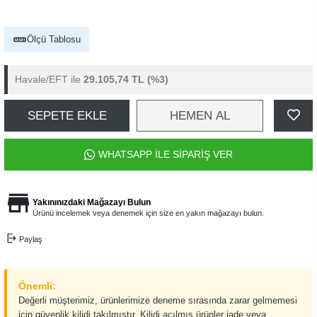
Ölçü Tablosu
Havale/EFT ile
29.105,74 TL
(%3)
SEPETE EKLE
HEMEN AL
WHATSAPP İLE SİPARİŞ VER
Yakınınızdaki Mağazayı Bulun
Ürünü incelemek veya denemek için size en yakın mağazayı bulun.
Paylaş
Önemli:
Değerli müşterimiz, ürünlerimize deneme sırasında zarar gelmemesi
için güvenlik kilidi takılmıştır. Kilidi açılmış ürünler iade veya