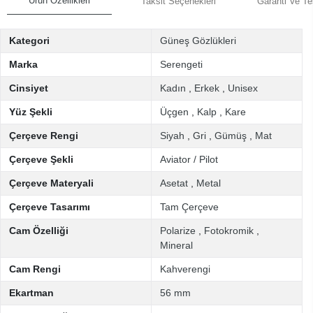
Ürün Özellikleri
Taksit Seçenekleri
Garanti Ve Te
Kategori
Güneş Gözlükleri
Marka
Serengeti
Cinsiyet
Kadın
,
Erkek
,
Unisex
Yüz Şekli
Üçgen
,
Kalp
,
Kare
Çerçeve Rengi
Siyah
,
Gri
,
Gümüş
,
Mat
Çerçeve Şekli
Aviator / Pilot
Çerçeve Materyali
Asetat
,
Metal
Çerçeve Tasarımı
Tam Çerçeve
Cam Özelliği
Polarize
,
Fotokromik
,
Mineral
Cam Rengi
Kahverengi
Ekartman
56 mm