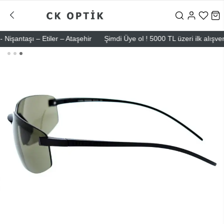
taşı – Etiler – Ataşehir
Şimdi Üye ol ! 5000 TL üzeri ilk alışverişin