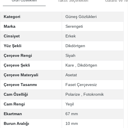
Ürün Özellikleri
Taksit Seçenekleri
Garanti Ve Te
Kategori
Güneş Gözlükleri
Marka
Serengeti
Cinsiyet
Erkek
Yüz Şekli
Dikdörtgen
Çerçeve Rengi
Siyah
Çerçeve Şekli
Kare
,
Dikdörtgen
Çerçeve Materyali
Asetat
Çerçeve Tasarımı
Faset Çerçevesiz
Cam Özelliği
Polarize
,
Fotokromik
Cam Rengi
Yeşil
Ekartman
67 mm
Burun Aralığı
10 mm