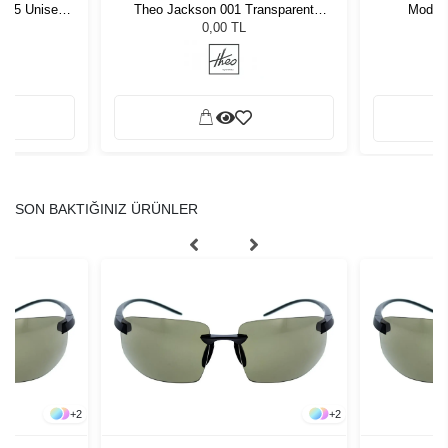
1 55 Unisex
Theo Jackson 001 Transparent
Modo 
ğü
Graphite Grey
L
0,00 TL
SON BAKTIĞINIZ ÜRÜNLER
+
2
+
2