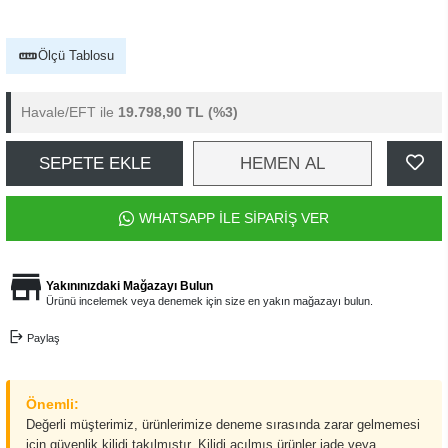
Ölçü Tablosu
Havale/EFT ile
19.798,90 TL
(%3)
SEPETE EKLE
HEMEN AL
WHATSAPP İLE SİPARİŞ VER
Yakınınızdaki Mağazayı Bulun
Ürünü incelemek veya denemek için size en yakın mağazayı bulun.
Paylaş
Önemli:
Değerli müşterimiz, ürünlerimize deneme sırasında zarar gelmemesi
için güvenlik kilidi takılmıştır. Kilidi açılmış ürünler iade veya