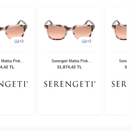
+
2
+
2
 Mattia Pink
Serengeti Mattia Pink
Sereng
74 Kadın Güneş
Tortoise 8474 Kadın Güneş
Tortoise 
4,42 TL
31.874,42 TL
31.
zlüğü
Gözlüğü