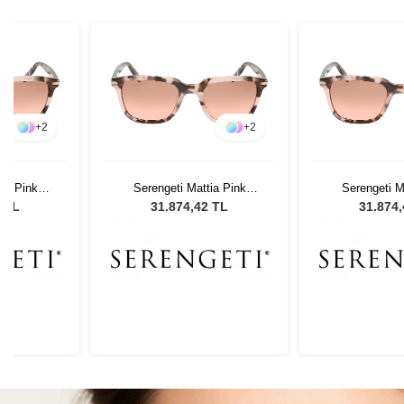
+
2
+
2
ia Pink
Serengeti Mattia Pink
Serengeti M
adın Güneş
Tortoise 8474 Kadın Güneş
Tortoise 8474
2 TL
31.874,42 TL
31.874
ü
Gözlüğü
Gözl