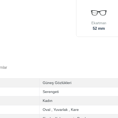
Ekartman
52 mm
mlar
Güneş Gözlükleri
Serengeti
Kadın
Oval
,
Yuvarlak
,
Kare