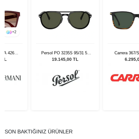
+
2
 EA 4261
Persol PO 3235S 95/31 55
Carrera 367/
 Güneş
Unisex Güneş Gözlüğü
Güneş G
0 TL
19.145,00 TL
6.295,
ü
SON BAKTIĞINIZ ÜRÜNLER