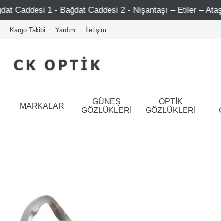
dat Caddesi 2 - Nişantaşı – Etiler – Ataşehir
Şimdi Üy
Kargo Takibi
Yardım
İletişim
GÜNEŞ
OPTİK
MARKALAR
GÖZLÜKLERİ
GÖZLÜKLERİ