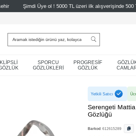
e ol ! 5000 TL üzeri ilk alışverişinde 500 TL indirim
Ma
KLİPSLİ
SPORCU
PROGRESİF
GÖZLÜ
GÖZLÜK
GÖZLÜKLERİ
GÖZLÜK
CAMLAR
Yetkili Satıcı
Ücr
Serengeti Matti
Gözlüğü
Barkod
:
612615289