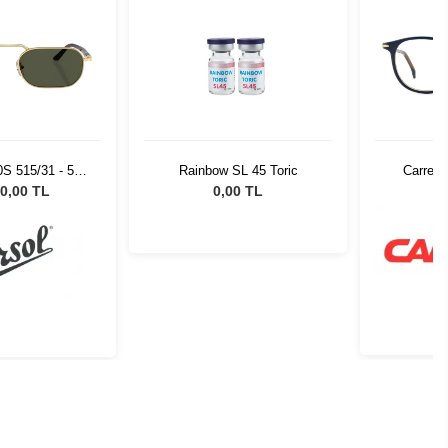
0S 515/31 - 57
Rainbow SL 45 Toric
Carrera
neş Gözlüğü
0,00 TL
0,00 TL