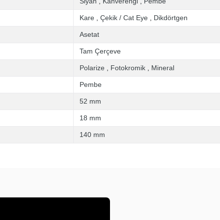
Siyah
,
Kahverengi
,
Pembe
Kare
,
Çekik / Cat Eye
,
Dikdörtgen
Asetat
Tam Çerçeve
Polarize
,
Fotokromik
,
Mineral
Pembe
52 mm
18 mm
140 mm