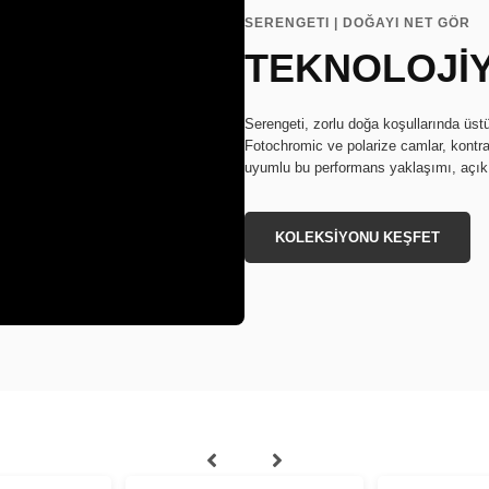
SERENGETI | DOĞAYI NET GÖR
TEKNOLOJİ
Serengeti, zorlu doğa koşullarında üstü
Fotochromic ve polarize camlar, kontras
uyumlu bu performans yaklaşımı, açık h
KOLEKSİYONU KEŞFET