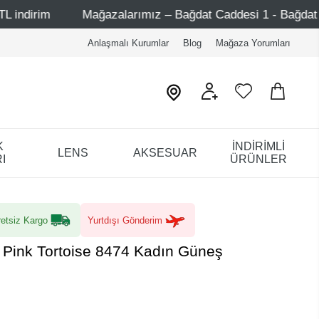
ğazalarımız – Bağdat Caddesi 1 - Bağdat Caddesi 2 - Nişanta
Anlaşmalı Kurumlar
Blog
Mağaza Yorumları
K
İNDİRİMLİ
LENS
AKSESUAR
I
ÜRÜNLER
etsiz Kargo
Yurtdışı Gönderim
a Pink Tortoise 8474 Kadın Güneş