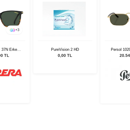
+
3
S 37N Erkek
PureVision 2 HD
Persol 102
özlüğü
Erkek Gü
00 TL
0,00 TL
20.54