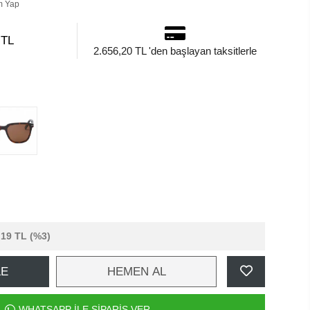
m Yap
 TL
2.656,20 TL 'den başlayan taksitlerle
,19 TL
(%3)
LE
HEMEN AL
WHATSAPP İLE SİPARİŞ VER