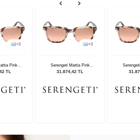
+
2
+
2
attia Pink
Serengeti Mattia Pink
Serengeti
 Kadın Güneş
Tortoise 8474 Kadın Güneş
Tortoise 84
,42 TL
31.874,42 TL
31.87
üğü
Gözlüğü
Gö