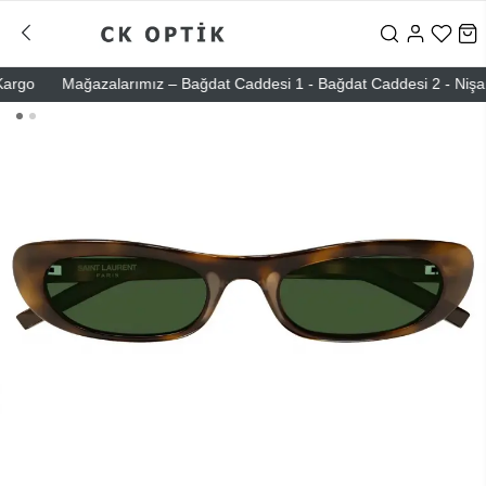
go
Mağazalarımız – Bağdat Caddesi 1 - Bağdat Caddesi 2 - Nişantaşı