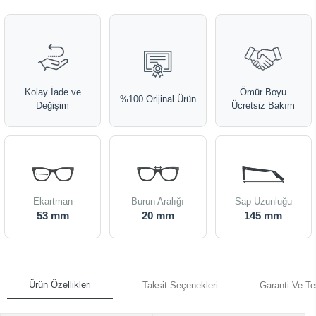
Kolay İade ve
Ömür Boyu
%100 Orijinal Ürün
Değişim
Ücretsiz Bakım
Ekartman
Burun Aralığı
Sap Uzunluğu
53 mm
20 mm
145 mm
Ürün Özellikleri
Taksit Seçenekleri
Garanti Ve Te