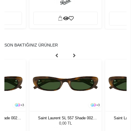
SON BAKTIĞINIZ ÜRÜNLER
+
3
+
3
 Shade 002
Saint Laurent SL 557 Shade 002
Saint Lau
zlüğü
Kadın Güneş Gözlüğü
Kadı
0,00 TL