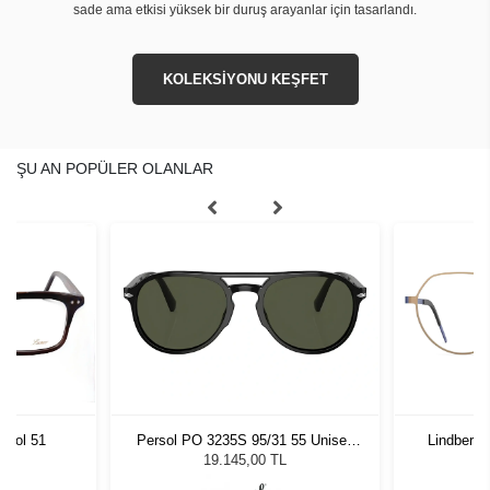
sade ama etkisi yüksek bir duruş arayanlar için tasarlandı.
KOLEKSİYONU KEŞFET
ŞU AN POPÜLER OLANLAR
Persol PO 3235S 95/31 55 Unisex
Lindberg 
 Col 51
Güneş Gözlüğü
19.145,00 TL