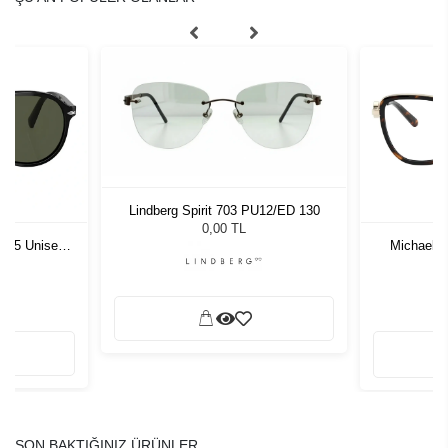
Lindberg Spirit 703 PU12/ED 130
0,00 TL
1 55 Unisex
Michael 
ğü
L
SON BAKTIĞINIZ ÜRÜNLER