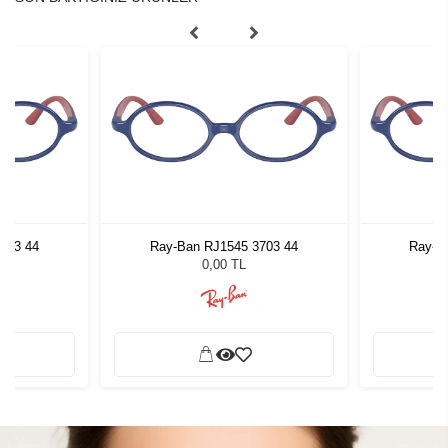
703 44
Ray-Ban RJ1545 3703 44
Ray-B
0,00 TL