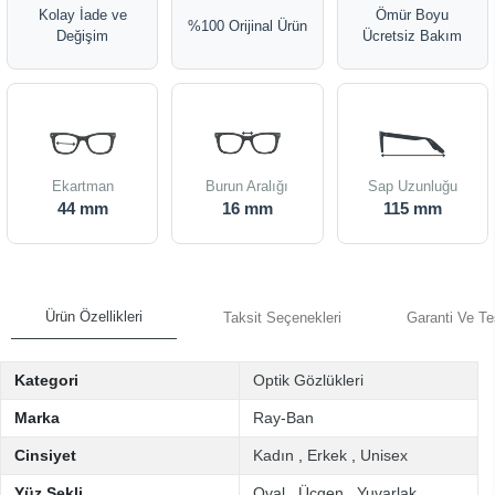
Kolay İade ve
Ömür Boyu
%100 Orijinal Ürün
Değişim
Ücretsiz Bakım
Ekartman
Burun Aralığı
Sap Uzunluğu
44 mm
16 mm
115 mm
Ürün Özellikleri
Taksit Seçenekleri
Garanti Ve Te
Kategori
Optik Gözlükleri
Marka
Ray-Ban
Cinsiyet
Kadın
,
Erkek
,
Unisex
Yüz Şekli
Oval
,
Üçgen
,
Yuvarlak