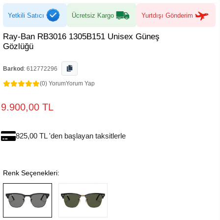
Yetkili Satıcı
Ücretsiz Kargo
Yurtdışı Gönderim
Ray-Ban RB3016 1305B151 Unisex Güneş
Gözlüğü
Barkod
:
612772296
(0) Yorum
Yorum Yap
9.900,00 TL
825,00 TL 'den başlayan taksitlerle
Renk Seçenekleri: