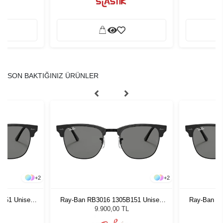
SON BAKTIĞINIZ ÜRÜNLER
+
2
+
2
151 Unisex
Ray-Ban RB3016 1305B151 Unisex
Ray-Ban R
ğü
Güneş Gözlüğü
G
9.900,00 TL