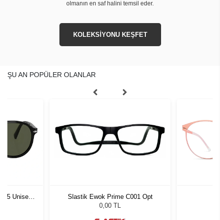
olmanın en saf halini temsil eder.
KOLEKSİYONU KEŞFET
ŞU AN POPÜLER OLANLAR
1 55 Unisex
Slastik Ewok Prime C001 Opt
L
ğü
L
0,00 TL