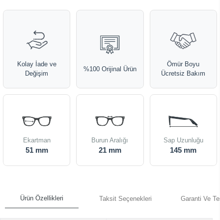
Kolay İade ve
Ömür Boyu
%100 Orijinal Ürün
Değişim
Ücretsiz Bakım
Ekartman
Burun Aralığı
Sap Uzunluğu
51 mm
21 mm
145 mm
Ürün Özellikleri
Taksit Seçenekleri
Garanti Ve Te