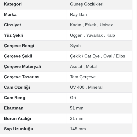
Kategori
Güneş Gözlükleri
Marka
Ray-Ban
Cinsiyet
Kadın
,
Erkek
,
Unisex
Yüz Şekli
Üçgen
,
Yuvarlak
,
Kalp
Çerçeve Rengi
Siyah
Çerçeve Şekli
Çekik / Cat Eye
,
Oval / Elips
Çerçeve Materyali
Asetat
,
Metal
Çerçeve Tasarımı
Tam Çerçeve
Cam Özelliği
UV 400
,
Mineral
Cam Rengi
Gri
Ekartman
51 mm
Burun Aralığı
21 mm
Sap Uzunluğu
145 mm