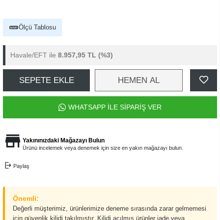
Ölçü Tablosu
Havale/EFT ile
8.957,95 TL
(%3)
SEPETE EKLE
HEMEN AL
WHATSAPP İLE SİPARİŞ VER
Yakınınızdaki Mağazayı Bulun
Ürünü incelemek veya denemek için size en yakın mağazayı bulun.
Paylaş
Önemli:
Değerli müşterimiz, ürünlerimize deneme sırasında zarar gelmemesi
için güvenlik kilidi takılmıştır. Kilidi açılmış ürünler iade veya