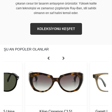
çıkaran cesur bir tasarım anlayışının ürünüdür. Yüksek kalite
cam teknolojisi ve zamansız çizgileriyle Ray-Ban, stil sahibi
olmanın en saf halini temsil eder.
KOLEKSİYONU KEŞFET
ŞU AN POPÜLER OLANLAR
1 55 Unisex
Kilian Cinnamon C3 51
Garrett Le