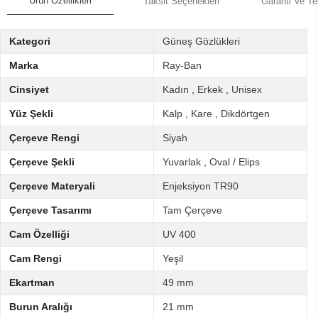
Ürün Özellikleri
Taksit Seçenekleri
Garanti Ve Te
Kategori
Güneş Gözlükleri
Marka
Ray-Ban
Cinsiyet
Kadın
,
Erkek
,
Unisex
Yüz Şekli
Kalp
,
Kare
,
Dikdörtgen
Çerçeve Rengi
Siyah
Çerçeve Şekli
Yuvarlak
,
Oval / Elips
Çerçeve Materyali
Enjeksiyon TR90
Çerçeve Tasarımı
Tam Çerçeve
Cam Özelliği
UV 400
Cam Rengi
Yeşil
Ekartman
49 mm
Burun Aralığı
21 mm