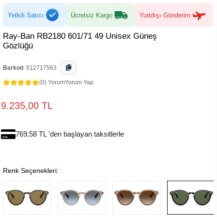
Yetkili Satıcı
Ücretsiz Kargo
Yurtdışı Gönderim
Ray-Ban RB2180 601/71 49 Unisex Güneş
Gözlüğü
Barkod
:
612717563
(0) Yorum
Yorum Yap
9.235,00 TL
769,58 TL 'den başlayan taksitlerle
Renk Seçenekleri: