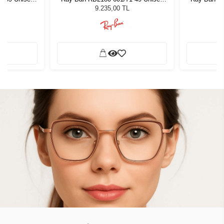
ğü
Güneş Gözlüğü
G
9.235,00 TL