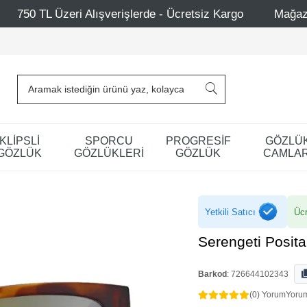
şverişlerde - Ücretsiz Kargo
Mağazalarımız – Bağdat Ca
KLİPSLİ
SPORCU
PROGRESİF
GÖZLÜ
GÖZLÜK
GÖZLÜKLERİ
GÖZLÜK
CAMLAR
Yetkili Satıcı
Ücr
Serengeti Posit
Barkod
:
726644102343
(0) Yorum
Yoru