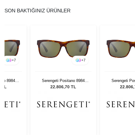
SON BAKTIĞINIZ ÜRÜNLER
+
7
+
7
tano 8984
Serengeti Positano 8984
Serengeti Po
Gözlüğü
Erkek Güneş Gözlüğü
Erkek Güne
0 TL
22.806,70 TL
22.806