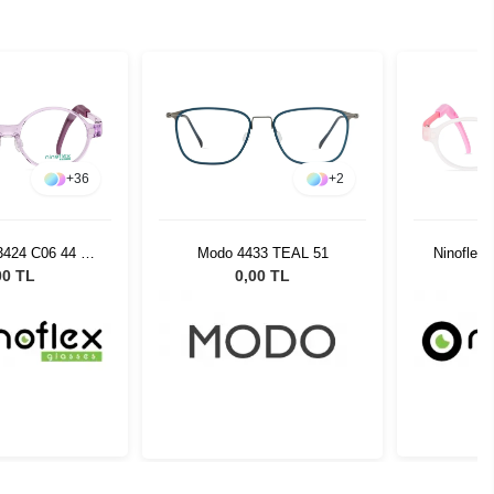
+
36
+
2
3424 C06 44 16
Modo 4433 TEAL 51
Ninoflex
128
00 TL
0,00 TL