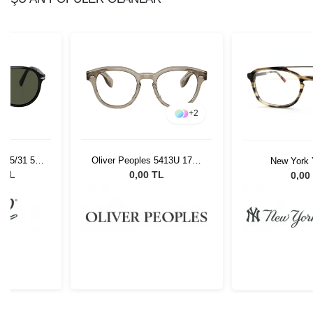
+
2
 95/31 55
Oliver Peoples 5413U 1745
New York 
Gözlüğü
50
NYAM03
0 TL
0,00 TL
0,00