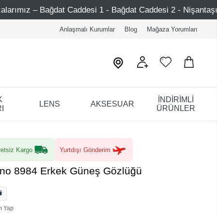
ddesi 1 - Bağdat Caddesi 2 - Nişantaşı – Etiler – Ataşehir
Anlaşmalı Kurumlar
Blog
Mağaza Yorumları
K
İNDİRİMLİ
LENS
AKSESUAR
I
ÜRÜNLER
etsiz Kargo
Yurtdışı Gönderim
ano 8984 Erkek Güneş Gözlüğü
m Yap