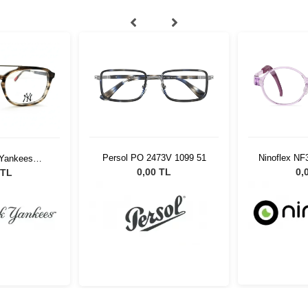
Persol PO 2473V 1099 51
Ninoflex NF
Yankees
1 C62
0,00 TL
0,
 TL