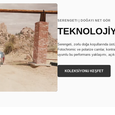
SERENGETI | DOĞAYI NET GÖR
TEKNOLOJİ
Serengeti, zorlu doğa koşullarında üstü
Fotochromic ve polarize camlar, kontras
uyumlu bu performans yaklaşımı, açık h
KOLEKSİYONU KEŞFET