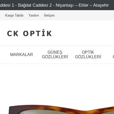
esi 2 - Nişantaşı – Etiler – Ataşehir
750 TL Üzeri Alı
Kargo Takibi
Yardım
İletişim
GÜNEŞ
OPTİK
MARKALAR
GÖZLÜKLERİ
GÖZLÜKLERİ