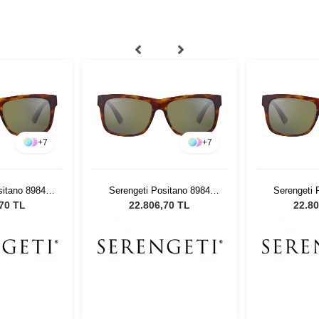
+
7
+
7
sitano 8984
Serengeti Positano 8984
Serengeti 
ş Gözlüğü
Erkek Güneş Gözlüğü
Erkek Gü
,70 TL
22.806,70 TL
22.80