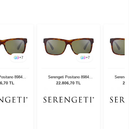
+
7
+
7
Positano 8984
Serengeti Positano 8984
Serenget
neş Gözlüğü
Erkek Güneş Gözlüğü
Erkek 
6,70 TL
22.806,70 TL
22.