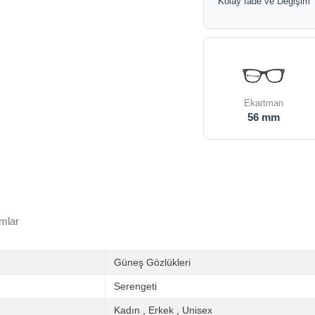
Kolay İade ve Değişim
Ekartman
56 mm
mlar
Güneş Gözlükleri
Serengeti
Kadın
,
Erkek
,
Unisex