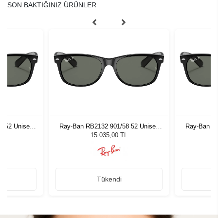
SON BAKTIĞINIZ ÜRÜNLER
8 52 Unisex
Ray-Ban RB2132 901/58 52 Unisex
Ray-Ban RB
ğü
Güneş Gözlüğü
G
L
15.035,00 TL
Tükendi