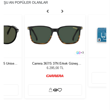
ŞU AN POPÜLER OLANLAR
+
3
1 55 Unisex
Carrera 367/S 37N Erkek Güneş
ğü
Gözlüğü
L
6.295,00 TL