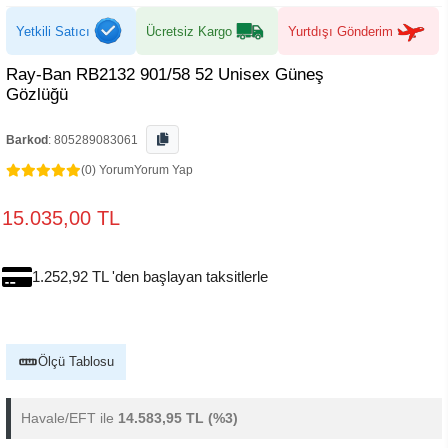
Yetkili Satıcı
Ücretsiz Kargo
Yurtdışı Gönderim
Ray-Ban RB2132 901/58 52 Unisex Güneş
Gözlüğü
Barkod
:
805289083061
(0) Yorum
Yorum Yap
15.035,00 TL
1.252,92 TL 'den başlayan taksitlerle
Ölçü Tablosu
Havale/EFT ile
14.583,95 TL
(%3)