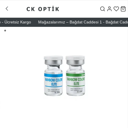
 Ücretsiz Kargo
Mağazalarımız – Bağdat Caddesi 1 - Bağdat Caddesi 2