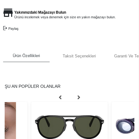
Yakınınızdaki Mağazayı Bulun
Ürünü incelemek veya denemek için size en yakın mağazayı bulun.
Paylaş
Ürün Özellikleri
Taksit Seçenekleri
Garanti Ve Te
ŞU AN POPÜLER OLANLAR