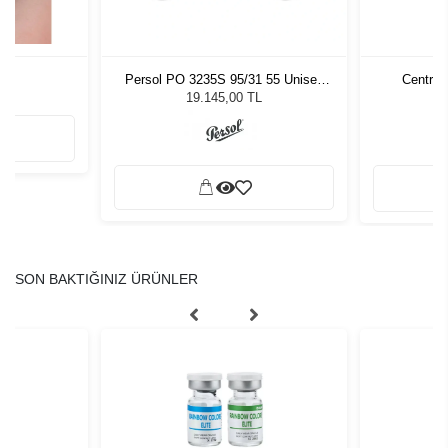
Persol PO 3235S 95/31 55 Unisex
Centro 
Güneş Gözlüğü
19.145,00 TL
SON BAKTIĞINIZ ÜRÜNLER