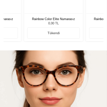
Numarasız
Rainbow Color Elite Numarasız
Rainbow 
0,00 TL
Tükendi