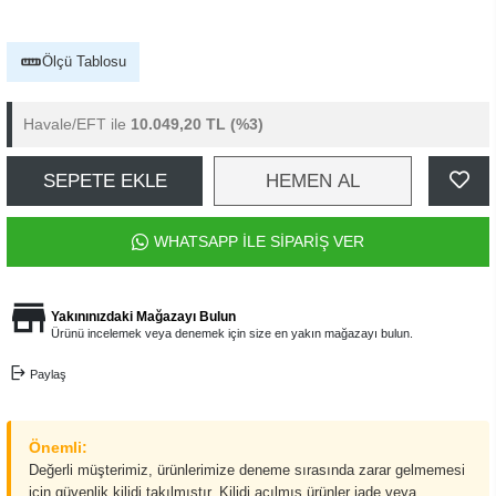
Ölçü Tablosu
Havale/EFT ile
10.049,20 TL
(%3)
SEPETE EKLE
HEMEN AL
WHATSAPP İLE SİPARİŞ VER
Yakınınızdaki Mağazayı Bulun
Ürünü incelemek veya denemek için size en yakın mağazayı bulun.
Paylaş
Önemli:
Değerli müşterimiz, ürünlerimize deneme sırasında zarar gelmemesi
için güvenlik kilidi takılmıştır. Kilidi açılmış ürünler iade veya