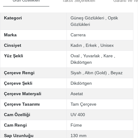
Ürün Özellikleri
Taksit Seçenekleri
Garanti Ve Te
Kategori
Güneş Gözlükleri
,
Optik
Gözlükleri
Marka
Carrera
Cinsiyet
Kadın
,
Erkek
,
Unisex
Yüz Şekli
Oval
,
Yuvarlak
,
Kare
,
Dikdörtgen
Çerçeve Rengi
Siyah
,
Altın (Gold)
,
Beyaz
Çerçeve Şekli
Dikdörtgen
Çerçeve Materyali
Asetat
Çerçeve Tasarımı
Tam Çerçeve
Cam Özelliği
UV 400
Cam Rengi
Füme
Sap Uzunluğu
130 mm