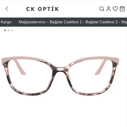
o
Mağazalarımız – Bağdat Caddesi 1 - Bağdat Caddesi 2 - Nişantaşı 