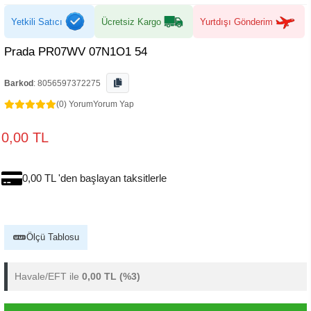
Yetkili Satıcı
Ücretsiz Kargo
Yurtdışı Gönderim
Prada PR07WV 07N1O1 54
Barkod
:
8056597372275
(0) Yorum
Yorum Yap
0,00 TL
0,00 TL 'den başlayan taksitlerle
Ölçü Tablosu
Havale/EFT ile
0,00 TL
(%3)