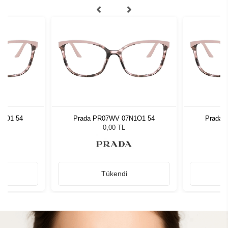
N1O1 54
Prada PR07WV 07N1O1 54
Prada 
0,00 TL
Tükendi