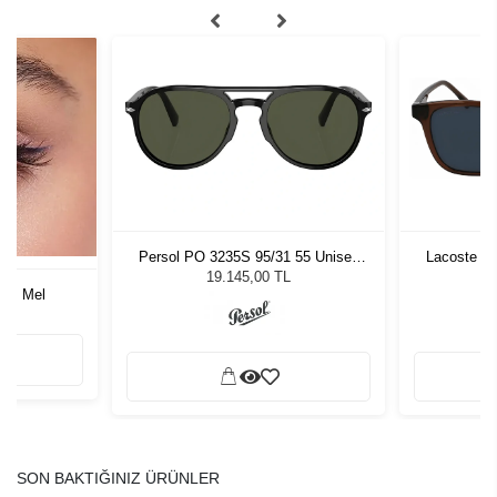
Persol PO 3235S 95/31 55 Unisex
Lacoste L6
Güneş Gözlüğü
19.145,00 TL
ors Mel
SON BAKTIĞINIZ ÜRÜNLER