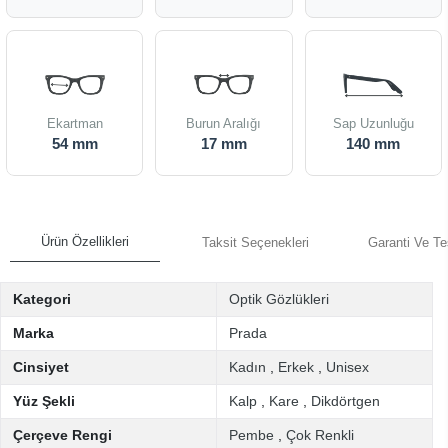
Ekartman
Burun Aralığı
Sap Uzunluğu
54 mm
17 mm
140 mm
Ürün Özellikleri
Taksit Seçenekleri
Garanti Ve Te
Kategori
Optik Gözlükleri
Marka
Prada
Cinsiyet
Kadın
,
Erkek
,
Unisex
Yüz Şekli
Kalp
,
Kare
,
Dikdörtgen
Çerçeve Rengi
Pembe
,
Çok Renkli