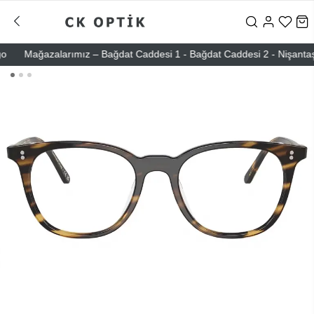
Mağazalarımız – Bağdat Caddesi 1 - Bağdat Caddesi 2 - Nişantaşı – E