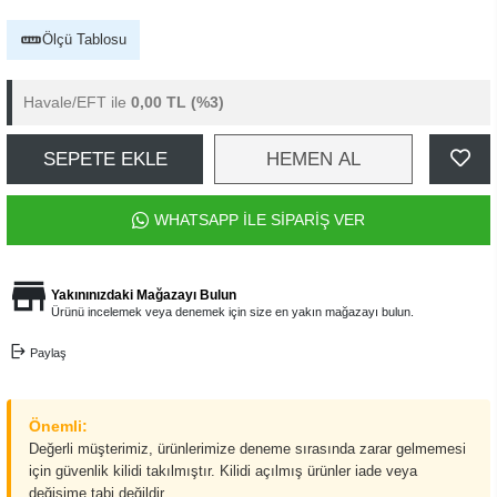
Ölçü Tablosu
Havale/EFT ile
0,00 TL
(%3)
SEPETE EKLE
HEMEN AL
WHATSAPP İLE SİPARİŞ VER
Yakınınızdaki Mağazayı Bulun
Ürünü incelemek veya denemek için size en yakın mağazayı bulun.
Paylaş
Önemli:
Değerli müşterimiz, ürünlerimize deneme sırasında zarar gelmemesi
için güvenlik kilidi takılmıştır. Kilidi açılmış ürünler iade veya
değişime tabi değildir.