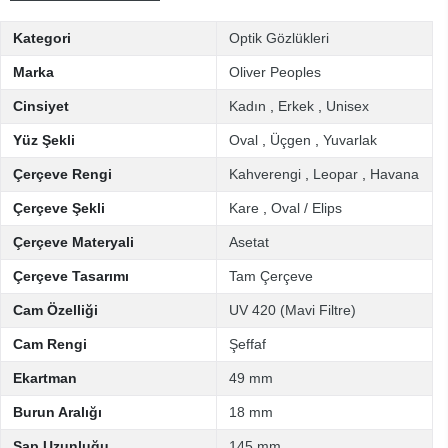
Kategori
Optik Gözlükleri
Marka
Oliver Peoples
Cinsiyet
Kadın
,
Erkek
,
Unisex
Yüz Şekli
Oval
,
Üçgen
,
Yuvarlak
Çerçeve Rengi
Kahverengi
,
Leopar
,
Havana
Çerçeve Şekli
Kare
,
Oval / Elips
Çerçeve Materyali
Asetat
Çerçeve Tasarımı
Tam Çerçeve
Cam Özelliği
UV 420 (Mavi Filtre)
Cam Rengi
Şeffaf
Ekartman
49 mm
Burun Aralığı
18 mm
Sap Uzunluğu
145 mm