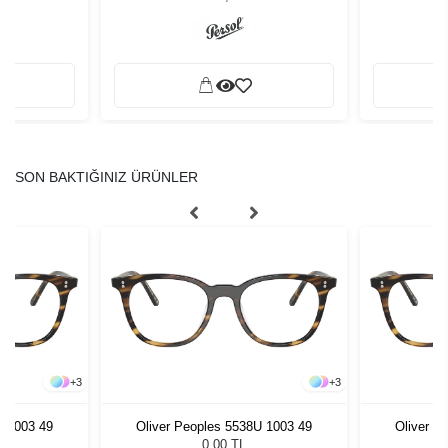
SON BAKTIĞINIZ ÜRÜNLER
+
3
+
3
U 1003 49
Oliver Peoples 5538U 1003 49
Oliver P
0,00 TL