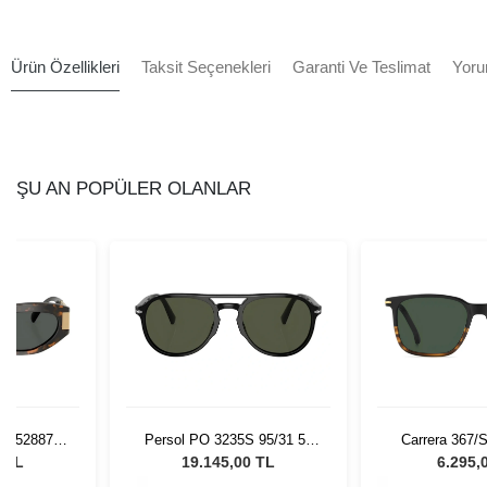
Ürün Özellikleri
Taksit Seçenekleri
Garanti Ve Teslimat
Yoru
ŞU AN POPÜLER OLANLAR
 552887 -
Persol PO 3235S 95/31 55
Carrera 367/
 Gözlüğü
Unisex Güneş Gözlüğü
Güneş G
0 TL
19.145,00 TL
6.295,