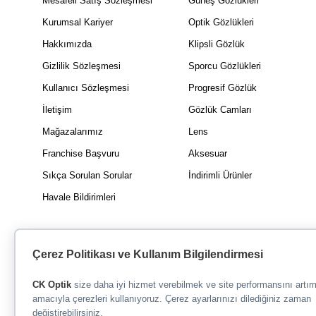
Mesafeli Satış Sözleşmesi
Güneş Gözlükleri
Kurumsal Kariyer
Optik Gözlükleri
Hakkımızda
Klipsli Gözlük
Gizlilik Sözleşmesi
Sporcu Gözlükleri
Kullanıcı Sözleşmesi
Progresif Gözlük
İletişim
Gözlük Camları
Mağazalarımız
Lens
Franchise Başvuru
Aksesuar
Sıkça Sorulan Sorular
İndirimli Ürünler
Havale Bildirimleri
Çerez Politikası ve Kullanım Bilgilendirmesi
CK Optik
size daha iyi hizmet verebilmek ve site performansını artı
amacıyla çerezleri kullanıyoruz. Çerez ayarlarınızı dilediğiniz zaman
değiştirebilirsiniz.