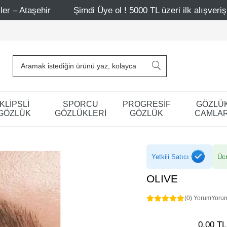
r
Şimdi Üye ol ! 5000 TL üzeri ilk alışverişinde 500 TL i
KLİPSLİ
SPORCU
PROGRESİF
GÖZLÜ
GÖZLÜK
GÖZLÜKLERİ
GÖZLÜK
CAMLAR
Yetkili Satıcı
Ücr
OLIVE
(0) Yorum
Yoru
0,00 TL