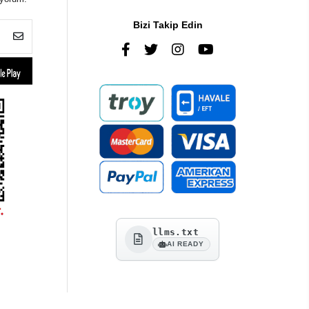
Bizi Takip Edin
llms.txt
AI READY