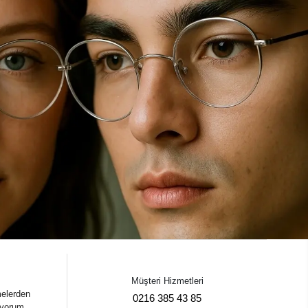
Müşteri Hizmetleri
melerden
0216 385 43 85
iyorum.