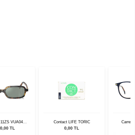
 11ZS VUA04M
Contact LIFE TORIC
Carrera
Güneş Gözlüğü
0,00 TL
0,00 TL