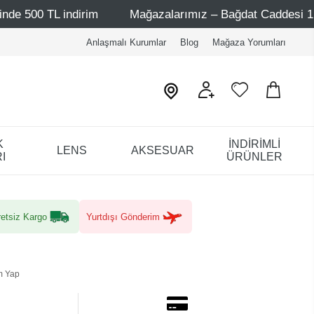
ndirim
Mağazalarımız – Bağdat Caddesi 1 - Bağdat Cadd
Anlaşmalı Kurumlar
Blog
Mağaza Yorumları
K
İNDİRİMLİ
LENS
AKSESUAR
I
ÜRÜNLER
etsiz Kargo
Yurtdışı Gönderim
m Yap