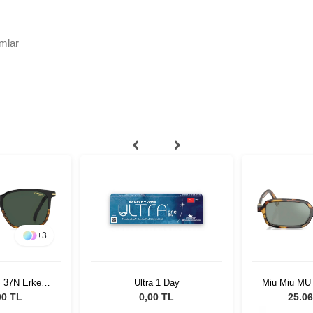
mlar
+
3
S 37N Erkek
Ultra 1 Day
Miu Miu MU
özlüğü
51 Kadın 
00 TL
0,00 TL
25.06