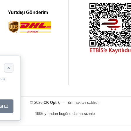
Yurtdışı Gönderim
×
rmak
© 2026
CK Optik
— Tüm hakları saklıdır.
ul Et
1996 yılından bugüne daima sizinle.