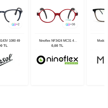
+
2
+
36
3143V 1080 49
Ninoflex NF3424 MC31 44
Modo 4
16 128
00 TL
0,00 TL