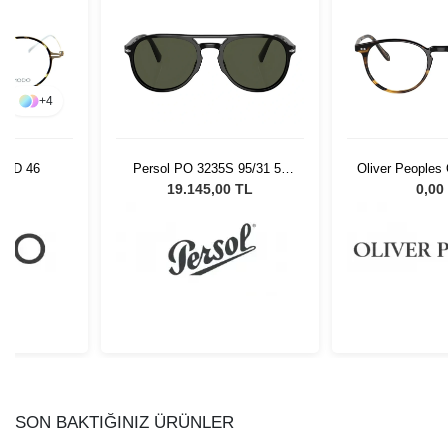
+
4
TGD 46
Persol PO 3235S 95/31 55
Oliver Peoples
Unisex Güneş Gözlüğü
47
L
19.145,00 TL
0,00
SON BAKTIĞINIZ ÜRÜNLER