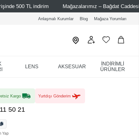
 indirim
Mağazalarımız – Bağdat Caddesi 1 - Bağdat Cad
Anlaşmalı Kurumlar
Blog
Mağaza Yorumları
K
İNDİRİMLİ
LENS
AKSESUAR
I
ÜRÜNLER
etsiz Kargo
Yurtdışı Gönderim
11 50 21
m Yap