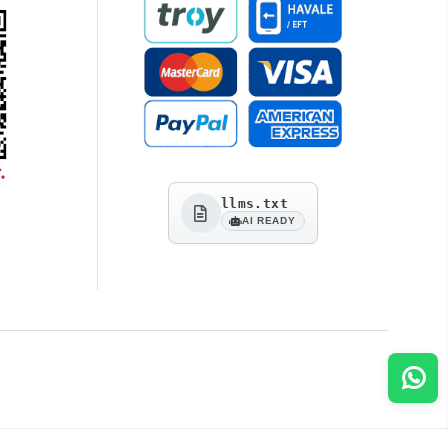
llms.txt
AI READY