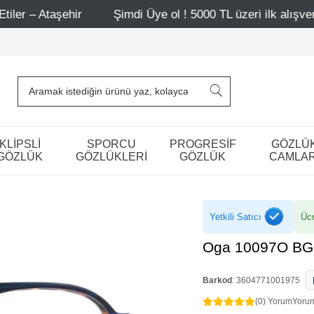
hir
Şimdi Üye ol ! 5000 TL üzeri ilk alışverişinde 500 TL
KLİPSLİ
SPORCU
PROGRESİF
GÖZLÜ
GÖZLÜK
GÖZLÜKLERİ
GÖZLÜK
CAMLAR
Yetkili Satıcı
Ücr
Oga 10097O BG
Barkod
:
3604771001975
(0) Yorum
Yoru