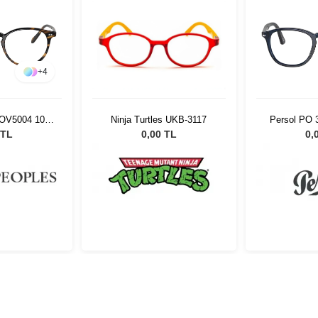
+
4
 OV5004 1003
Persol PO 
Ninja Turtles UKB-3117
 TL
0,
0,00 TL