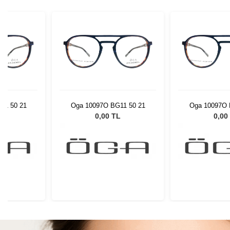
11 50 21
Oga 10097O BG11 50 21
Oga 10097O 
L
0,00 TL
0,00