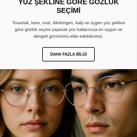
YÜZ ŞEKLİNE GÖRE GÖZLÜK
SEÇİMİ
Yuvarlak, kare, oval, dikdörtgen, kalp ve üçgen yüz şekline
göre gözlük seçimi yaparak yüz hatlarınıza en uygun ve
dengeli görünümü elde edebilirsiniz.
DAHA FAZLA BILGI