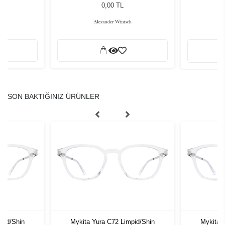
0,00 TL
SON BAKTIĞINIZ ÜRÜNLER
pid/Shin
Mykita Yura C72 Limpid/Shin
Mykita 