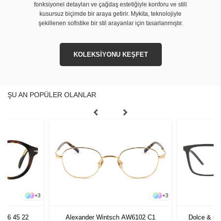
fonksiyonel detayları ve çağdaş estetiğiyle konforu ve stili
kusursuz biçimde bir araya getirir. Mykita, teknolojiyle
şekillenen sofistike bir stil arayanlar için tasarlanmıştır.
KOLEKSİYONU KEŞFET
ŞU AN POPÜLER OLANLAR
+
3
+
3
086 45 22
Alexander Wintsch AW6102 C1
Dolce & G