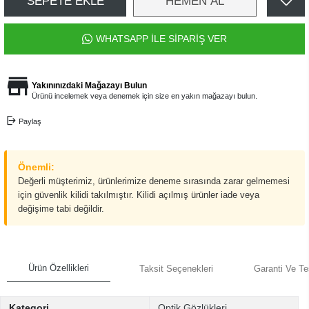
SEPETE EKLE
HEMEN AL
WHATSAPP İLE SİPARİŞ VER
Yakınınızdaki Mağazayı Bulun
Ürünü incelemek veya denemek için size en yakın mağazayı bulun.
Paylaş
Önemli:
Değerli müşterimiz, ürünlerimize deneme sırasında zarar gelmemesi
için güvenlik kilidi takılmıştır. Kilidi açılmış ürünler iade veya
değişime tabi değildir.
Ürün Özellikleri
Taksit Seçenekleri
Garanti Ve Te
Kategori
Optik Gözlükleri