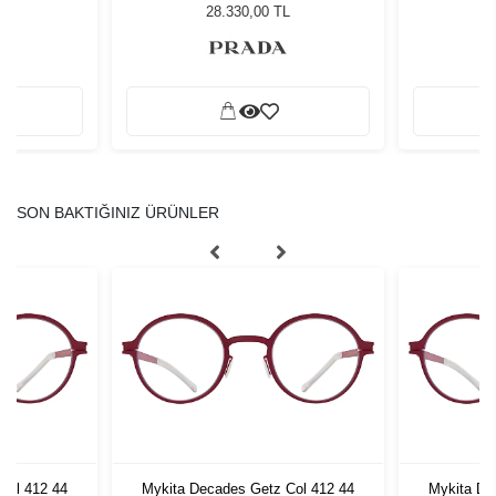
Güneş Gözlüğü
G
L
28.330,00 TL
SON BAKTIĞINIZ ÜRÜNLER
Col 412 44
Mykita Decades Getz Col 412 44
Mykita De