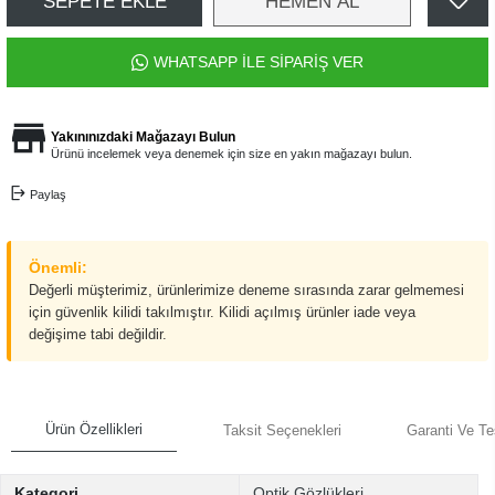
SEPETE EKLE
HEMEN AL
WHATSAPP İLE SİPARİŞ VER
Yakınınızdaki Mağazayı Bulun
Ürünü incelemek veya denemek için size en yakın mağazayı bulun.
Paylaş
Önemli:
Değerli müşterimiz, ürünlerimize deneme sırasında zarar gelmemesi
için güvenlik kilidi takılmıştır. Kilidi açılmış ürünler iade veya
değişime tabi değildir.
Ürün Özellikleri
Taksit Seçenekleri
Garanti Ve Te
Kategori
Optik Gözlükleri