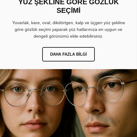
YÜZ ŞEKLİNE GÖRE GÖZLÜK
SEÇİMİ
Yuvarlak, kare, oval, dikdörtgen, kalp ve üçgen yüz şekline
göre gözlük seçimi yaparak yüz hatlarınıza en uygun ve
dengeli görünümü elde edebilirsiniz.
DAHA FAZLA BILGI