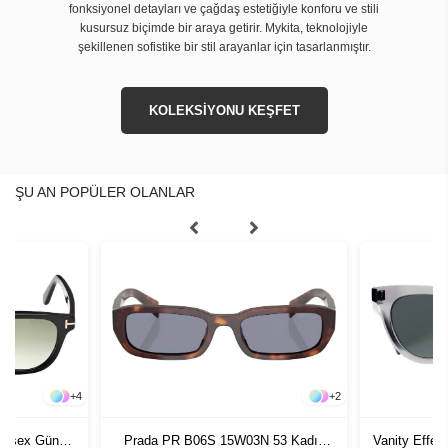
fonksiyonel detayları ve çağdaş estetiğiyle konforu ve stili
kusursuz biçimde bir araya getirir. Mykita, teknolojiyle
şekillenen sofistike bir stil arayanlar için tasarlanmıştır.
KOLEKSİYONU KEŞFET
ŞU AN POPÜLER OLANLAR
+
4
+
2
nisex Güneş
Prada PR B06S 15W03N 53 Kadın
Vanity Effe