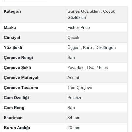
Kategori
Güneş Gözlükleri
,
Çocuk
Gözlükleri
Marka
Fisher Price
Cinsiyet
Çocuk
Yüz Şekli
Üçgen
,
Kare
,
Dikdörtgen
Çerçeve Rengi
Sarı
Çerçeve Şekli
Yuvarlak
,
Oval / Elips
Çerçeve Materyali
Asetat
Çerçeve Tasarımı
Tam Çerçeve
Cam Özelliği
Polarize
Cam Rengi
Sarı
Ekartman
34 mm
Burun Aralığı
20 mm