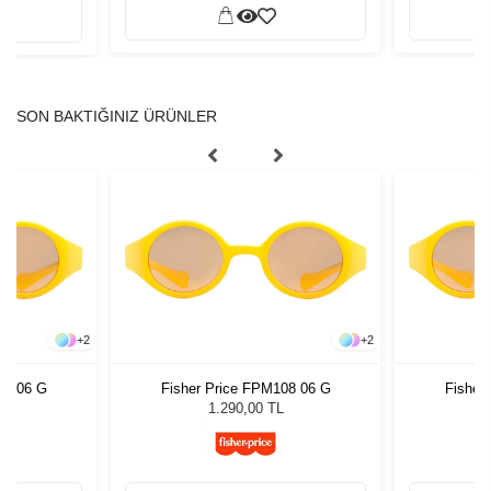
SON BAKTIĞINIZ ÜRÜNLER
+
2
+
2
08 06 G
Fisher Price FPM108 06 G
Fisher
1.290,00 TL