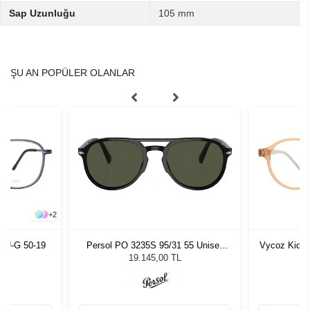
Sap Uzunluğu
105 mm
ŞU AN POPÜLER OLANLAR
+
2
LU-G 50-19
Persol PO 3235S 95/31 55 Unisex
Vycoz Kids 
Güneş Gözlüğü
19.145,00 TL