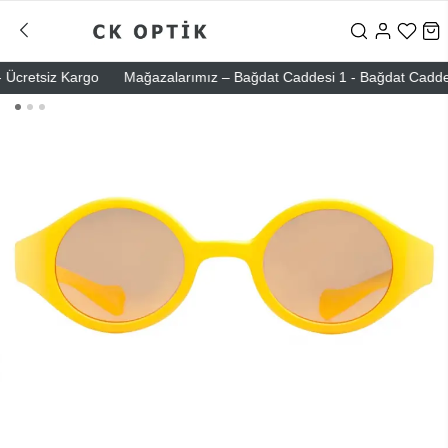
cretsiz Kargo
Mağazalarımız – Bağdat Caddesi 1 - Bağdat Caddesi 2 -