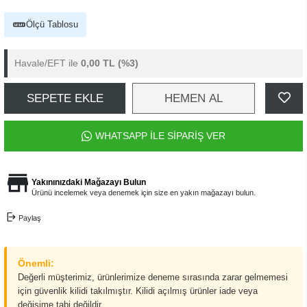
Ölçü Tablosu
Havale/EFT ile
0,00 TL
(%3)
SEPETE EKLE
HEMEN AL
WHATSAPP İLE SİPARİŞ VER
Yakınınızdaki Mağazayı Bulun
Ürünü incelemek veya denemek için size en yakın mağazayı bulun.
Paylaş
Önemli:
Değerli müşterimiz, ürünlerimize deneme sırasında zarar gelmemesi
için güvenlik kilidi takılmıştır. Kilidi açılmış ürünler iade veya
değişime tabi değildir.