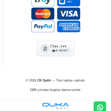
llms.txt
AI READY
© 2026
CK Optik
— Tüm hakları saklıdır.
1996 yılından bugüne daima sizinle.