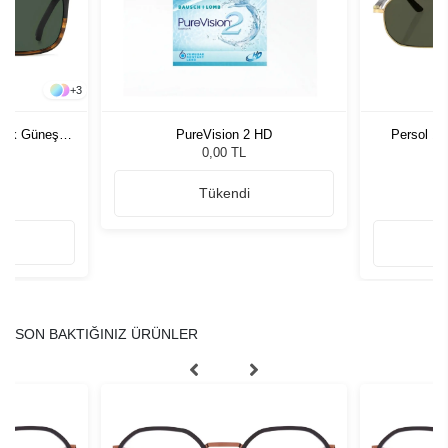
+
3
rkek Güneş
PureVision 2 HD
Persol 10
G
0,00 TL
Tükendi
SON BAKTIĞINIZ ÜRÜNLER