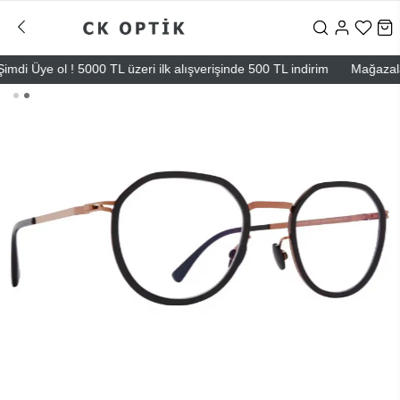
i Üye ol ! 5000 TL üzeri ilk alışverişinde 500 TL indirim
Mağazalarımı