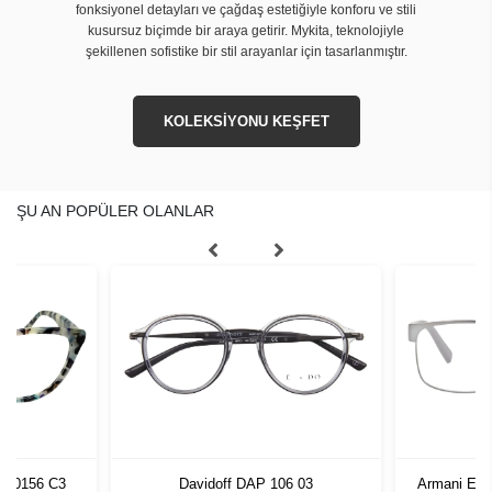
fonksiyonel detayları ve çağdaş estetiğiyle konforu ve stili
kusursuz biçimde bir araya getirir. Mykita, teknolojiyle
şekillenen sofistike bir stil arayanlar için tasarlanmıştır.
KOLEKSİYONU KEŞFET
ŞU AN POPÜLER OLANLAR
W20156 C3
Davidoff DAP 106 03
Armani Exc