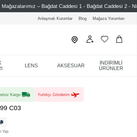
 Caddesi 1 - Bağdat Caddesi 2 - Nişantaşı – Etiler – Ataşe
Anlaşmalı Kurumlar
Blog
Mağaza Yorumları
K
İNDİRİMLİ
LENS
AKSESUAR
I
ÜRÜNLER
etsiz Kargo
Yurtdışı Gönderim
999 C03
m Yap