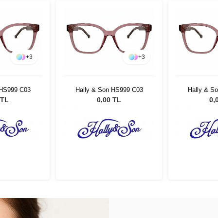
+
3
+
3
 HS999 C03
Hally & Son HS999 C03
Hally & S
 TL
0,00 TL
0,