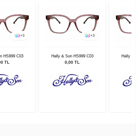
+
3
+
3
on HS999 C03
Hally & Son HS999 C03
Hally &
00 TL
0,00 TL