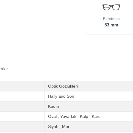
Ekartman
53 mm
mlar
Optik Gözlükleri
Hally and Son
Kadın
Oval
,
Yuvarlak
,
Kalp
,
Kare
Siyah
,
Mor