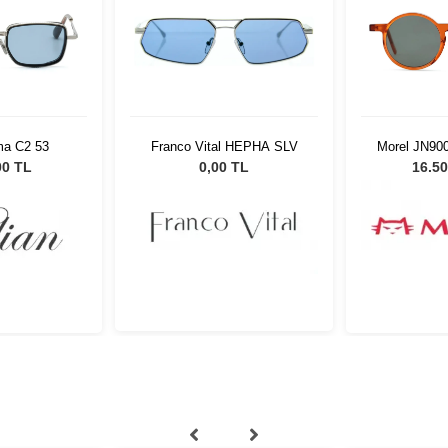
ma C2 53
Franco Vital HEPHA SLV
Morel JN90
00 TL
0,00 TL
16.50