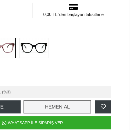
0,00 TL 'den başlayan taksitlerle
L
(%3)
LE
HEMEN AL
WHATSAPP İLE SİPARİŞ VER