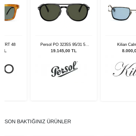
BLTRT 48
Persol PO 3235S 95/31 55
Kilian Cal
Unisex Güneş Gözlüğü
0 TL
19.145,00 TL
8.000,
SON BAKTIĞINIZ ÜRÜNLER