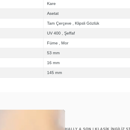
Kare
Asetat
Tam Çerçeve
,
Klipsli Gözlük
UV 400
,
Şeffaf
Füme
,
Mor
53 mm
16 mm
145 mm
HALLY & SON | KLASİK İNGİLİZ ST