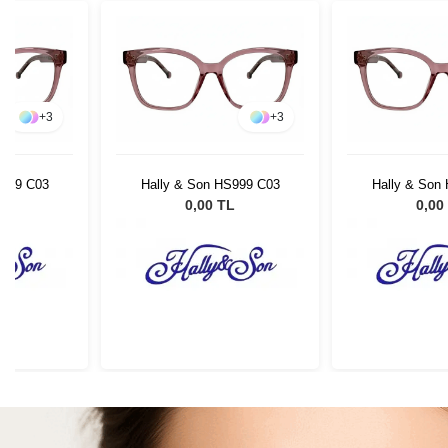
+
3
+
3
S999 C03
Hally & Son HS999 C03
Hally & Son
L
0,00 TL
0,00