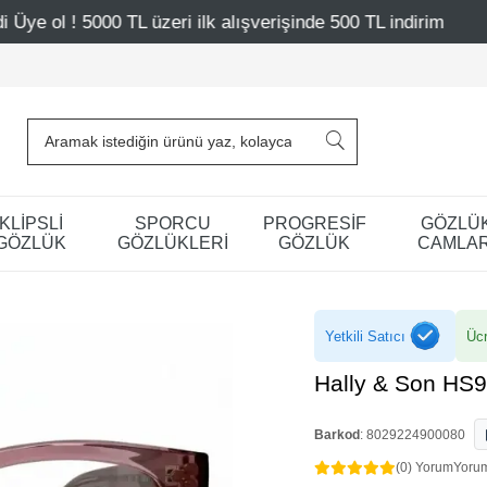
 ilk alışverişinde 500 TL indirim
Mağazalarımız – Bağdat
KLİPSLİ
SPORCU
PROGRESİF
GÖZLÜ
GÖZLÜK
GÖZLÜKLERİ
GÖZLÜK
CAMLAR
Yetkili Satıcı
Ücr
Hally & Son HS
Barkod
:
8029224900080
(0) Yorum
Yoru