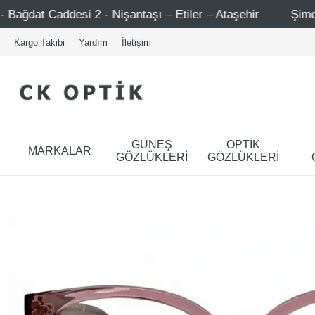
antaşı – Etiler – Ataşehir
Şimdi Üye ol ! 5000 TL üzeri
Kargo Takibi
Yardım
İletişim
GÜNEŞ
OPTİK
MARKALAR
GÖZLÜKLERİ
GÖZLÜKLERİ