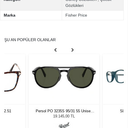
Gözlükleri
Marka
Fisher Price
ŞU AN POPÜLER OLANLAR
2 02.51
Persol PO 3235S 95/31 55 Unisex
Slas
Güneş Gözlüğü
19.145,00 TL