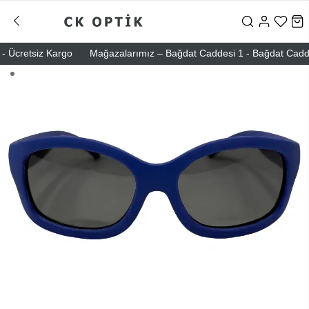
Ücretsiz Kargo
Mağazalarımız – Bağdat Caddesi 1 - Bağdat Caddesi 2