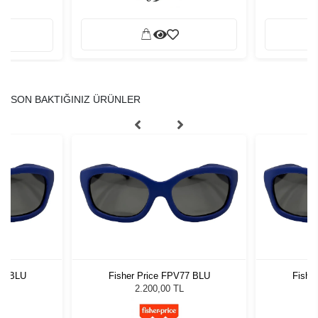
SON BAKTIĞINIZ ÜRÜNLER
77 BLU
Fisher Price FPV77 BLU
Fishe
2.200,00 TL