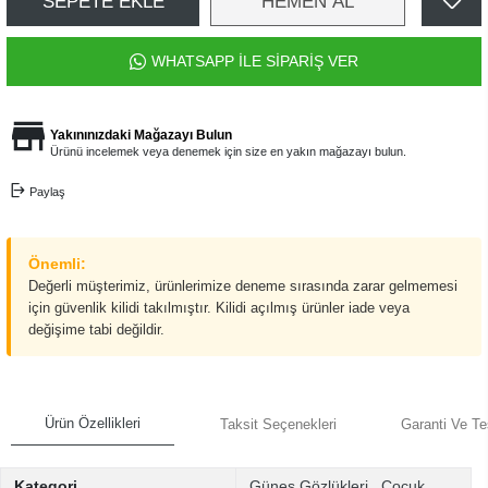
SEPETE EKLE
HEMEN AL
WHATSAPP İLE SİPARİŞ VER
Yakınınızdaki Mağazayı Bulun
Ürünü incelemek veya denemek için size en yakın mağazayı bulun.
Paylaş
Önemli:
Değerli müşterimiz, ürünlerimize deneme sırasında zarar gelmemesi
için güvenlik kilidi takılmıştır. Kilidi açılmış ürünler iade veya
değişime tabi değildir.
Ürün Özellikleri
Taksit Seçenekleri
Garanti Ve Te
Kategori
Güneş Gözlükleri
,
Çocuk