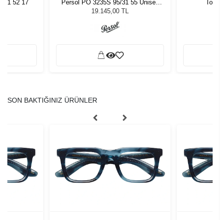
011 52 17
Persol PO 3235S 95/31 55 Unisex
Tom 
Güneş Gözlüğü
19.145,00 TL
SON BAKTIĞINIZ ÜRÜNLER