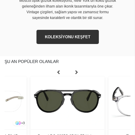
Moscot optik gözlük koleksiyonu, New York’un köklü gözlük
geleneğinden ilham alan ikonik tasarımlarıyla öne çıkar.
Vintage çizgileri, sağlam yapısı ve zamansız formu
sayesinde karakterli ve otantik bir stil sunar.
KOLEKSİYONU KEŞFET
ŞU AN POPÜLER OLANLAR
+
3