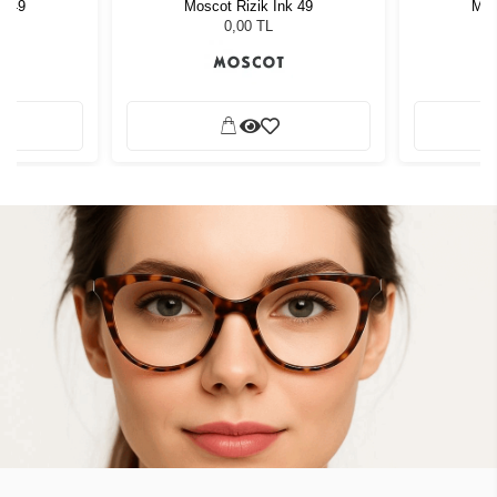
k 49
Moscot Rizik Ink 49
Mos
0,00 TL