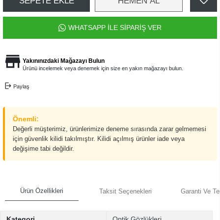
SEPETE EKLE
HEMEN AL
WHATSAPP İLE SİPARİŞ VER
Yakınınızdaki Mağazayı Bulun
Ürünü incelemek veya denemek için size en yakın mağazayı bulun.
Paylaş
Önemli:
Değerli müşterimiz, ürünlerimize deneme sırasında zarar gelmemesi
için güvenlik kilidi takılmıştır. Kilidi açılmış ürünler iade veya
değişime tabi değildir.
Ürün Özellikleri
Taksit Seçenekleri
Garanti Ve Te
Kategori
Optik Gözlükleri