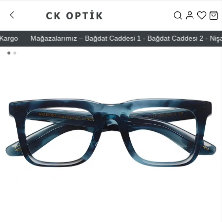
go
Mağazalarımız – Bağdat Caddesi 1 - Bağdat Caddesi 2 - Nişantaşı 