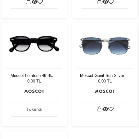
Moscot Lemtosh 49 Black
Moscot Gonif Sun Silver 54
American Grey Fade
Denim Blue
0,00 TL
0,00 TL
Tükendi