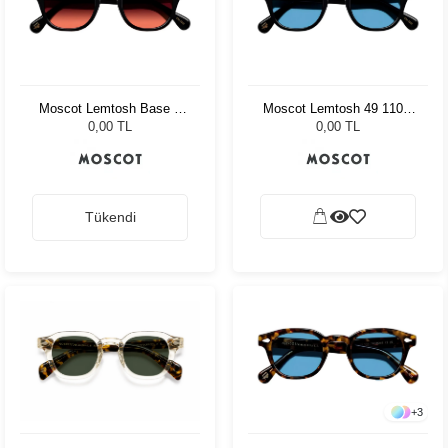
Moscot Lemtosh Base 2
Moscot Lemtosh 49 110 Ii
Sun 46 Black Cabernet
Blue Celebrity Blue
0,00 TL
0,00 TL
Tükendi
+
3