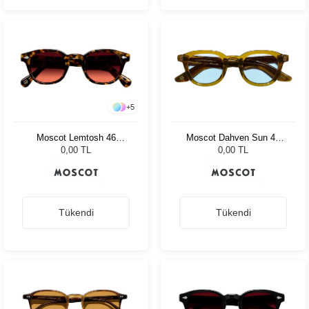
+
5
Moscot Dahven Sun 47
Moscot Lemtosh 46
Olive Brown Bel Air
Tortoise Cabernet
0,00 TL
0,00 TL
Tükendi
Tükendi