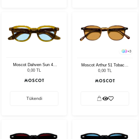
+
3
Moscot Dahven Sun 47
Moscot Arthur 51 Tobacco
Olive Brown Bel Air
Cr-39 Green
0,00 TL
0,00 TL
Tükendi