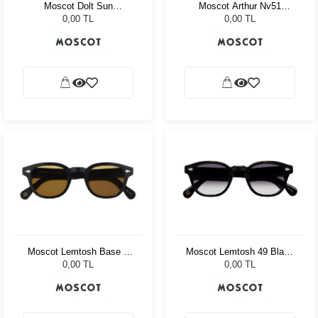
Moscot Dolt Sun
Moscot Arthur Nv51
Flesh/Tortoise Cr-39 Pl
Tortoise Celebrity Blue
0,00 TL
0,00 TL
G15
Moscot Lemtosh Base 2
Moscot Lemtosh 49 Black
Sun 49 Black Amber
American Grey Fade
0,00 TL
0,00 TL