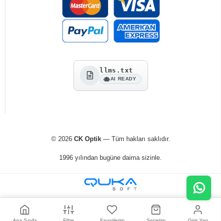
llms.txt
AI READY
© 2026
CK Optik
— Tüm hakları saklıdır.
1996 yılından bugüne daima sizinle.
Ana Sayfa
Filtre
Favorilerim
Sepetim
Giriş Yap