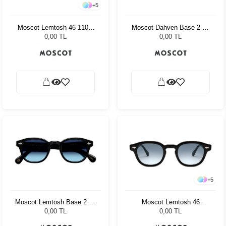
+
5
Moscot Lemtosh 46 110 Ii
Moscot Dahven Base 2 47
Blue Celebrity Blue
Black Denim Blue
0,00 TL
0,00 TL
+
5
Moscot Lemtosh Base 2 46
Moscot Lemtosh 46
Black Denim Blue
Tortoise American Grey
0,00 TL
0,00 TL
Fade