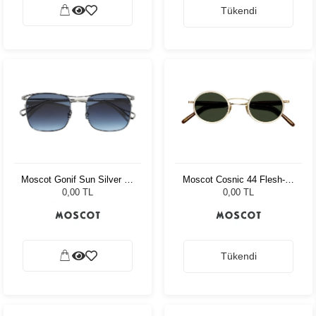
Tükendi
Moscot Gonif Sun Silver 54
Moscot Cosnic 44 Flesh-D.
Denim Blue
Brown/Gold G15 Pln
0,00 TL
0,00 TL
Tükendi