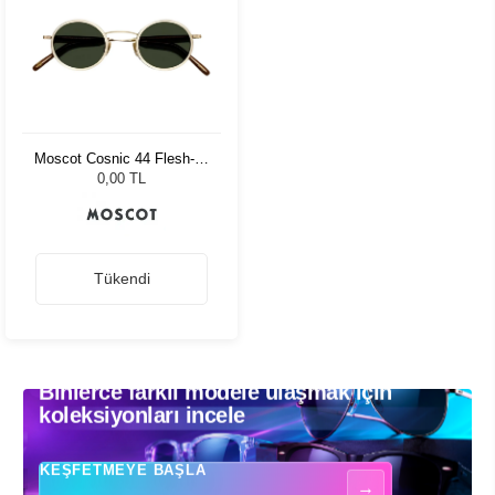
Moscot Cosnic 44 Flesh-D.
Brown/Gold G15 Pln
0,00 TL
Tükendi
Binlerce farklı modele ulaşmak için
Binlerce farklı modele ulaşmak için koleksiyonları incele - Güneş gözlükle
koleksiyonları incele
KEŞFETMEYE BAŞLA
→