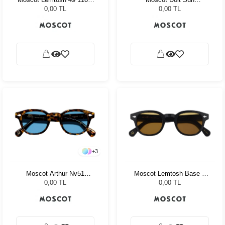
Flesh/Tortoise Cr-39 Pl
Blue Celebrity Blue
0,00 TL
0,00 TL
G15
+
3
Moscot Arthur Nv51
Moscot Lemtosh Base 2
Tortoise Celebrity Blue
Sun 49 Black Amber
0,00 TL
0,00 TL