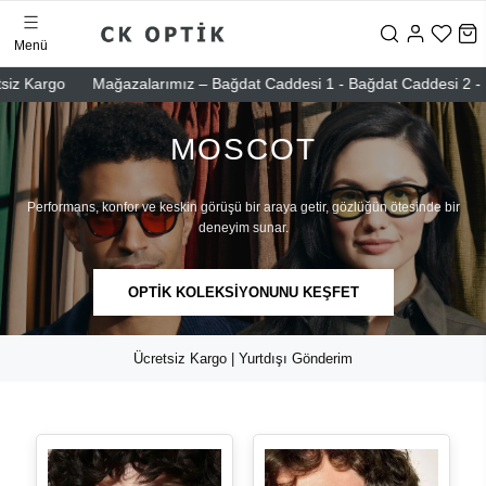
Menü
go
Mağazalarımız – Bağdat Caddesi 1 - Bağdat Caddesi 2 - Nişantaşı
MOSCOT
Performans, konfor ve keskin görüşü bir araya getir, gözlüğün ötesinde bir
deneyim sunar.
OPTİK KOLEKSİYONUNU KEŞFET
Ücretsiz Kargo | Yurtdışı Gönderim