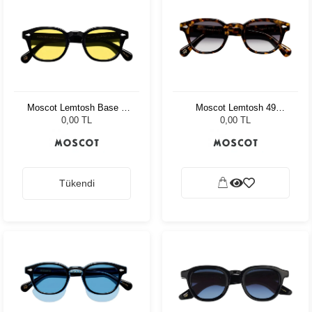
Moscot Lemtosh Base 2
Moscot Lemtosh 49
Sun 49 Black Mellow
Tortoise American Grey
0,00 TL
0,00 TL
Yellow
Fade
Tükendi