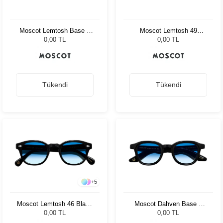
Moscot Lemtosh Base 2
Moscot Lemtosh 49
Sun 49 Black Ny Rose
Tortoise Ny Rose
0,00 TL
0,00 TL
Tükendi
Tükendi
+
5
Moscot Lemtosh 46 Black
Moscot Dahven Base 2
Broadway Blue Fad
Sun 47 Blk Brod. Blue
0,00 TL
0,00 TL
Fade