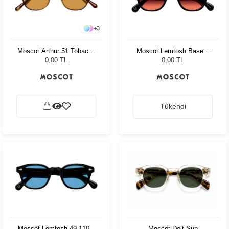
+
3
Moscot Arthur 51 Tobacco
Moscot Lemtosh Base 2
Cr-39 Green
Sun 46 Black Cabernet
0,00 TL
0,00 TL
Tükendi
Moscot Dolt Sun
Moscot Lemtosh 49 110 Ii