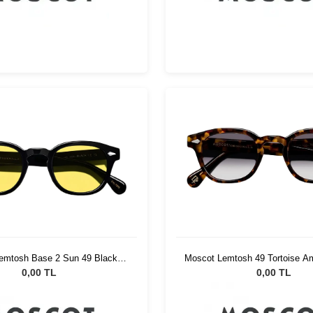
emtosh Base 2 Sun 49 Black
Moscot Lemtosh 49 Tortoise A
Mellow Yellow
Fade
0,00 TL
0,00 TL