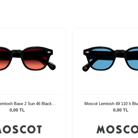
emtosh Base 2 Sun 46 Black
Moscot Lemtosh 49 110 Ii Blu
Cabernet
Blue
0,00 TL
0,00 TL