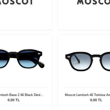
mtosh Base 2 46 Black Denim
Moscot Lemtosh 46 Tortoise A
Blue
Fade
0,00 TL
0,00 TL