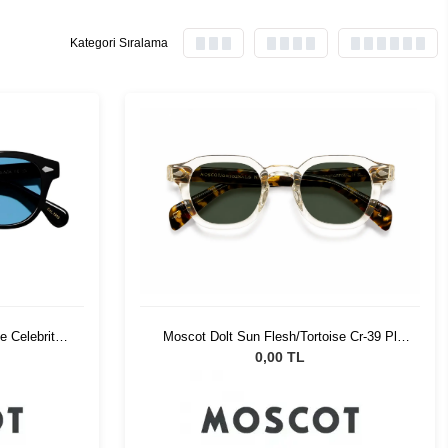
Kategori Sıralama
Moscot Dolt Sun Flesh/Tortoise Cr-39 Pl
e Celebrity
G15
0,00 TL