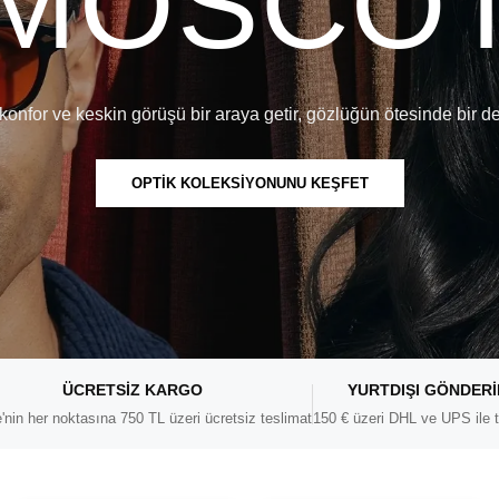
MOSCO
konfor ve keskin görüşü bir araya getir, gözlüğün ötesinde bir d
OPTİK KOLEKSİYONUNU KEŞFET
ÜCRETSIZ KARGO
YURTDIŞI GÖNDER
'nin her noktasına 750 TL üzeri ücretsiz teslimat
150 € üzeri DHL ve UPS ile t