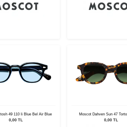
osh 49 110 Ii Blue Bel Air Blue
Moscot Dahven Sun 47 Torto
Wood
0,00 TL
0,00 TL