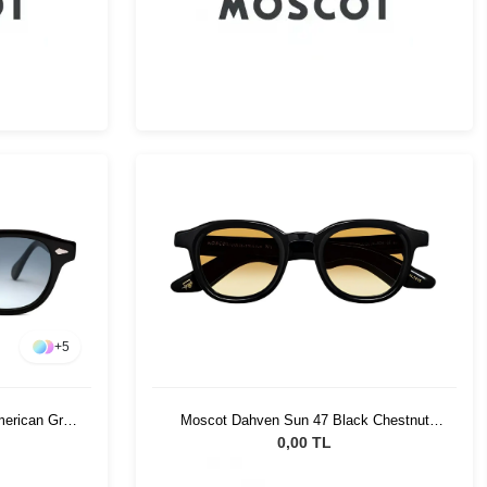
+
5
merican Grey
Moscot Dahven Sun 47 Black Chestnut
Fade
0,00 TL