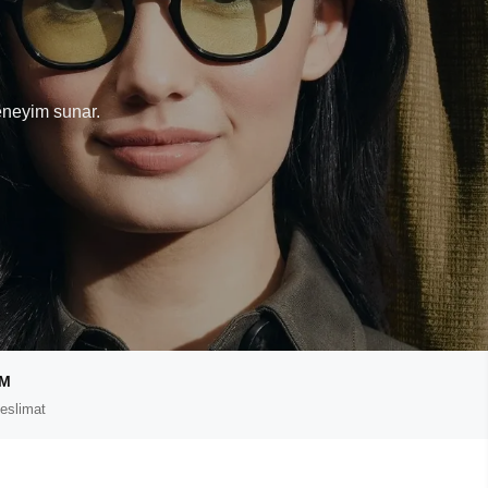
T
eneyim sunar.
IM
eslimat