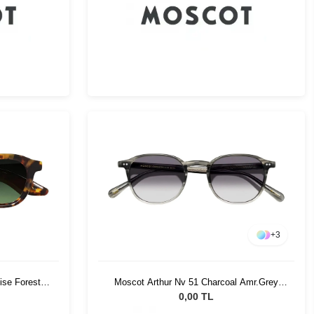
+
3
ise Forest
Moscot Arthur Nv 51 Charcoal Amr.Grey
Fade
0,00 TL