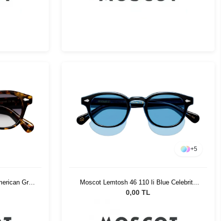
+
5
merican Grey
Moscot Lemtosh 46 110 Ii Blue Celebrity
Blue
0,00 TL