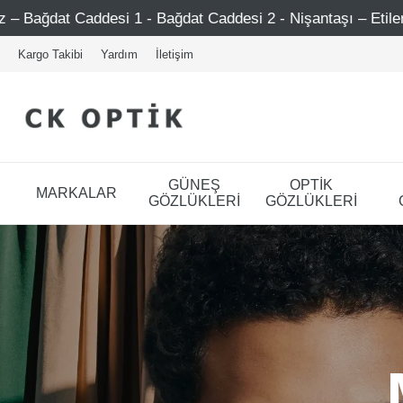
- Bağdat Caddesi 2 - Nişantaşı – Etiler – Ataşehir
Şim
Kargo Takibi
Yardım
İletişim
GÜNEŞ
OPTİK
MARKALAR
GÖZLÜKLERİ
GÖZLÜKLERİ