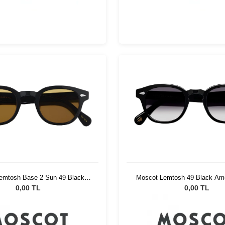
emtosh Base 2 Sun 49 Black
Moscot Lemtosh 49 Black Ame
Amber
Fade
0,00 TL
0,00 TL