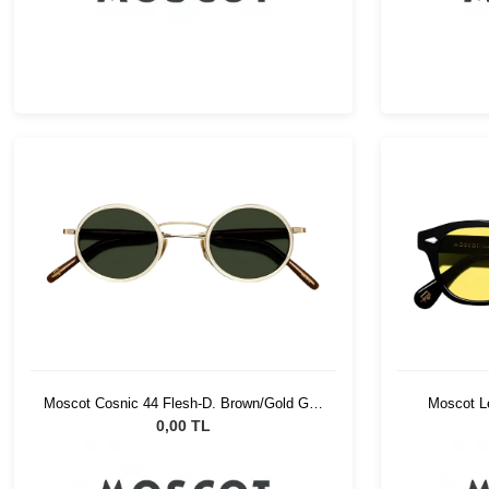
Moscot Cosnic 44 Flesh-D. Brown/Gold G15
Moscot L
Pln
0,00 TL