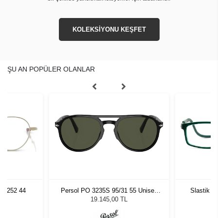
KOLEKSİYONU KEŞFET
ŞU AN POPÜLER OLANLAR
T 5252 44
Persol PO 3235S 95/31 55 Unisex
Slastik D
Güneş Gözlüğü
19.145,00 TL