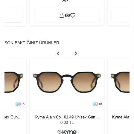
SON BAKTIĞINIZ ÜRÜNLER
+
8
+
8
Unisex Güneş
Kyme Alain Col. 01 49 Unisex Güneş
Kyme Alain 
Gözlüğü
0,00 TL