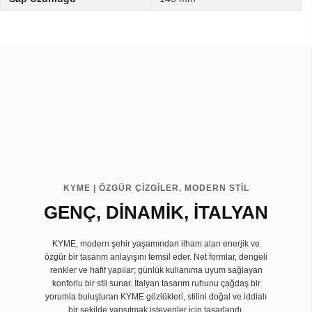
KYME | ÖZGÜR ÇİZGİLER, MODERN STİL
GENÇ, DİNAMİK, İTALYAN
KYME, modern şehir yaşamından ilham alan enerjik ve
özgür bir tasarım anlayışını temsil eder. Net formlar, dengeli
renkler ve hafif yapılar; günlük kullanıma uyum sağlayan
konforlu bir stil sunar. İtalyan tasarım ruhunu çağdaş bir
yorumla buluşturan KYME gözlükleri, stilini doğal ve iddialı
bir şekilde yansıtmak isteyenler için tasarlandı.