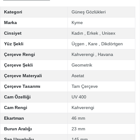
Kategori
Güneş Gözlükleri
Marka
Kyme
Cinsiyet
Kadın
,
Erkek
,
Unisex
Yüz Şekli
Üçgen
,
Kare
,
Dikdörtgen
Çerçeve Rengi
Kahverengi
,
Havana
Çerçeve Şekli
Geometrik
Çerçeve Materyali
Asetat
Çerçeve Tasarımı
Tam Çerçeve
Cam Özelliği
UV 400
Cam Rengi
Kahverengi
Ekartman
46 mm
Burun Aralığı
23 mm
Sap Uzunluğu
145 mm