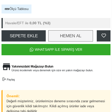
Ölçü Tablosu
Havale/EFT ile
0,00 TL
(%3)
SEPETE EKLE
HEMEN AL
WHATSAPP İLE SİPARİŞ VER
Yakınınızdaki Mağazayı Bulun
Ürünü incelemek veya denemek için size en yakın mağazayı bulun.
Paylaş
Önemli:
Değerli müşterimiz, ürünlerimize deneme sırasında zarar gelmemesi
için güvenlik kilidi takılmıştır. Kilidi açılmış ürünler iade veya
değişime tabi değildir.