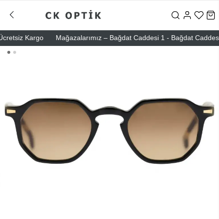
etsiz Kargo
Mağazalarımız – Bağdat Caddesi 1 - Bağdat Caddesi 2 - N