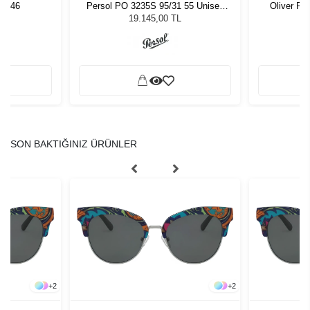
TT46
Persol PO 3235S 95/31 55 Unisex
Oliver Pe
Güneş Gözlüğü
19.145,00 TL
SON BAKTIĞINIZ ÜRÜNLER
+
2
+
2