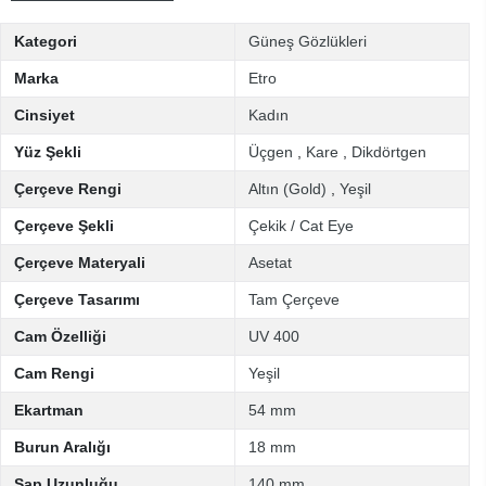
Kategori
Güneş Gözlükleri
Marka
Etro
Cinsiyet
Kadın
Yüz Şekli
Üçgen
,
Kare
,
Dikdörtgen
Çerçeve Rengi
Altın (Gold)
,
Yeşil
Çerçeve Şekli
Çekik / Cat Eye
Çerçeve Materyali
Asetat
Çerçeve Tasarımı
Tam Çerçeve
Cam Özelliği
UV 400
Cam Rengi
Yeşil
Ekartman
54 mm
Burun Aralığı
18 mm
Sap Uzunluğu
140 mm