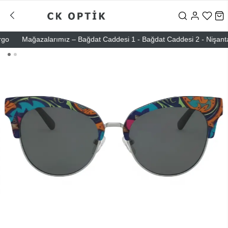
Mağazalarımız – Bağdat Caddesi 1 - Bağdat Caddesi 2 - Nişantaşı – 