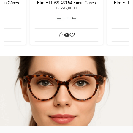
adın Güneş
Etro ET108S 439 54 Kadın Güneş
Etro ET10
Gözlüğü
L
12.295,00 TL