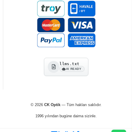
llms.txt
AI READY
© 2026
CK Optik
— Tüm hakları saklıdır.
1996 yılından bugüne daima sizinle.