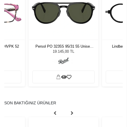
boo HVPK 52
Persol PO 3235S 95/31 55 Unisex
Lindberg
Güneş Gözlüğü
19.145,00 TL
SON BAKTIĞINIZ ÜRÜNLER