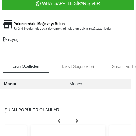
WHATSAPP İLE SİPARİŞ VER
Yakınınızdaki Mağazayı Bulun
Ürünü incelemek veya denemek için size en yakın mağazayı bulun.
Paylaş
Ürün Özellikleri
Taksit Seçenekleri
Garanti Ve Te
Marka
Moscot
ŞU AN POPÜLER OLANLAR