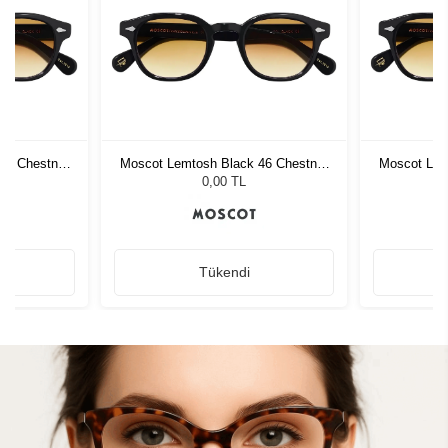
46 Chestnut
Moscot Lemtosh Black 46 Chestnut
Moscot Lem
Fade
0,00 TL
Tükendi