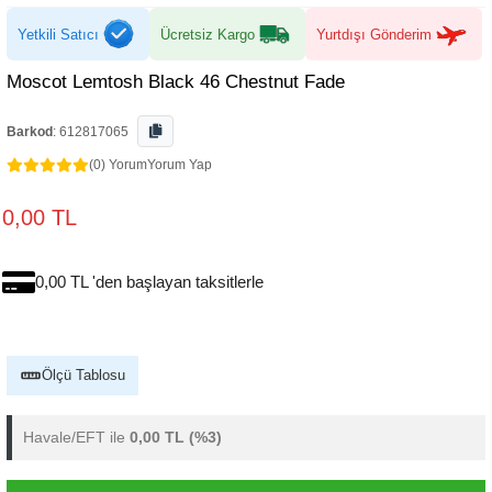
Yetkili Satıcı
Ücretsiz Kargo
Yurtdışı Gönderim
Moscot Lemtosh Black 46 Chestnut Fade
Barkod
:
612817065
(0) Yorum
Yorum Yap
0,00 TL
0,00 TL 'den başlayan taksitlerle
Ölçü Tablosu
Havale/EFT ile
0,00 TL
(%3)