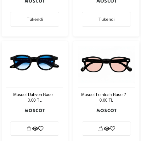
Tükendi
Tükendi
Moscot Dahven Base 2
Moscot Lemtosh Base 2 49
Sun 47 Blk Brod. Blue
Black Ny Rose
0,00 TL
0,00 TL
Fade