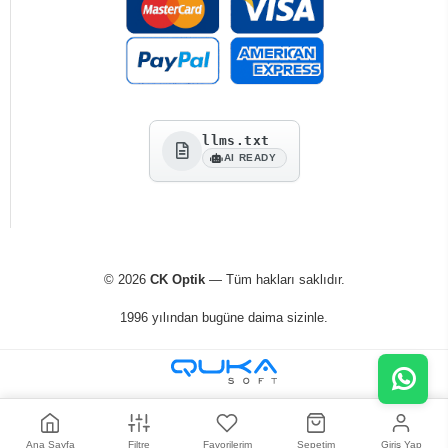
llms.txt
AI READY
© 2026
CK Optik
— Tüm hakları saklıdır.
1996 yılından bugüne daima sizinle.
Ana Sayfa
Filtre
Favorilerim
Sepetim
Giriş Yap