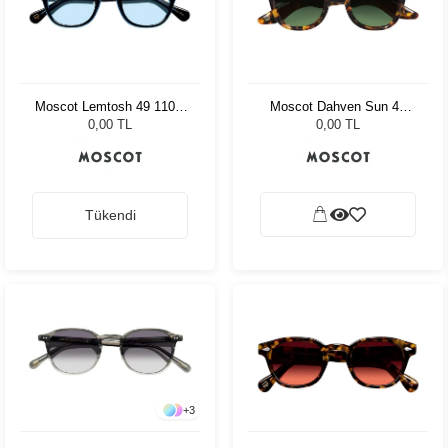
Moscot Lemtosh 49 110 Ii
Moscot Dahven Sun 47
Blue Bel Air Blue
Tortoise Forest Wood
0,00 TL
0,00 TL
Tükendi
+
3