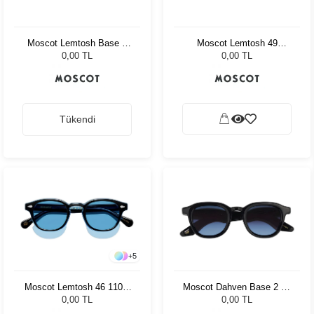
Moscot Lemtosh Base 2
Moscot Lemtosh 49
Sun 49 Black Mellow
Tortoise American Grey
0,00 TL
0,00 TL
Yellow
Fade
Tükendi
+
5
Moscot Lemtosh 46 110 Ii
Moscot Dahven Base 2 47
Blue Celebrity Blue
Black Denim Blue
0,00 TL
0,00 TL