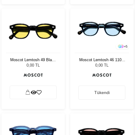
+
5
Moscot Lemtosh 49 Black
Moscot Lemtosh 46 110 Ii
Mellow Yellow
Blue Bel Air Blue
0,00 TL
0,00 TL
Tükendi