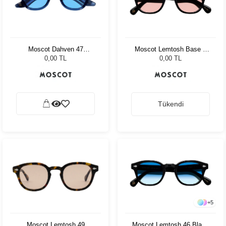
Moscot Dahven 47
Moscot Lemtosh Base 2
Sapphire Celebrity Blue
Sun 49 Black Ny Rose
0,00 TL
0,00 TL
Tükendi
+
5
Moscot Lemtosh 49
Moscot Lemtosh 46 Black