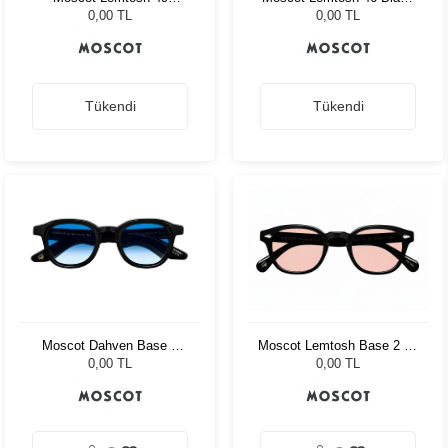
Tortoise Ny Rose
Broadway Blue Fad
0,00 TL
0,00 TL
Tükendi
Tükendi
Moscot Dahven Base 2
Moscot Lemtosh Base 2 49
Sun 47 Blk Brod. Blue
Black Ny Rose
0,00 TL
0,00 TL
Fade