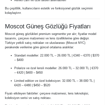
Renkli cam ve özel desen alternatifleri
Bu çeşitlilik, kullanıcıların estetik ve fonksiyonel gözlük seçimini
kolaylaştırır.
Moscot Güneş Gözlüğü Fiyatları
Moscot güneş gözlükleri premium segmentte yer alır; fiyatlar model
tasarımı, çerçeve malzemesi ve lens özelliklerine göre değişir.
Türkiye yetkili satış noktaları ve uluslararası (Moscot NYC)
perakende verilerine göre güncel ortalama aralıklar:
Standart modeller: 22.000 TL – 26.000 TL | €340 – €370 | $370
– $400
Polarize ve özel lensli modeller: 26.000 TL – 32.000 TL | €370
– €420 | $400 – $450
Limited edition ve özel koleksiyon: 32.000 TL – 38.000 TL |
€420 – €480 | $450 – $520
Fiyatı etkileyen faktörler: çerçeve malzemesi, lens teknolojisi,
koleksiyon serisi ve satış noktası.