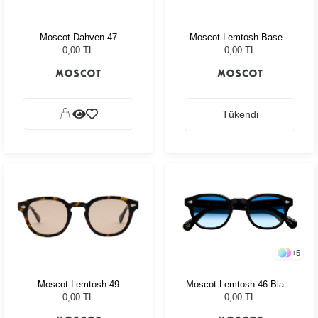
Moscot Dahven 47
Moscot Lemtosh Base 2
Sapphire Celebrity Blue
Sun 49 Black Ny Rose
0,00 TL
0,00 TL
Tükendi
+
5
Moscot Lemtosh 49
Moscot Lemtosh 46 Black
Tortoise Ny Rose
Broadway Blue Fad
0,00 TL
0,00 TL