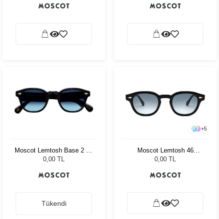
+
5
Moscot Lemtosh Base 2 46
Moscot Lemtosh 46
Black Denim Blue
Tortoise American Grey
0,00 TL
0,00 TL
Fade
Tükendi