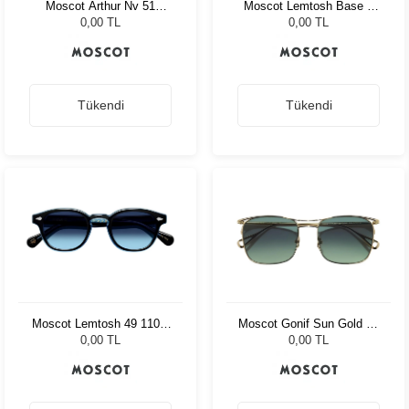
Moscot Arthur Nv 51
Moscot Lemtosh Base 2
Charcoal Amr.Grey Fade
Sun 46 Tort Cabernet
0,00 TL
0,00 TL
Tükendi
Tükendi
Moscot Lemtosh 49 110 Ii
Moscot Gonif Sun Gold 54
Blue Denim Blue
Forest Wood
0,00 TL
0,00 TL