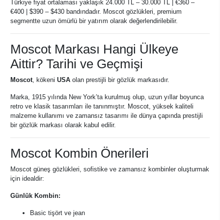
Türkiye fiyat ortalaması yaklaşık 24.000 TL – 30.000 TL | €360 –
€400 | $390 – $430 bandındadır. Moscot gözlükleri, premium
segmentte uzun ömürlü bir yatırım olarak değerlendirilebilir.
Moscot Markası Hangi Ülkeye
Aittir? Tarihi ve Geçmişi
Moscot
, kökeni
USA
olan prestijli bir gözlük markasıdır.
Marka, 1915 yılında New York’ta kurulmuş olup, uzun yıllar boyunca
retro ve klasik tasarımları ile tanınmıştır. Moscot, yüksek kaliteli
malzeme kullanımı ve zamansız tasarımı ile dünya çapında prestijli
bir gözlük markası olarak kabul edilir.
Moscot Kombin Önerileri
Moscot güneş gözlükleri, sofistike ve zamansız kombinler oluşturmak
için idealdir:
Günlük Kombin:
Basic tişört ve jean