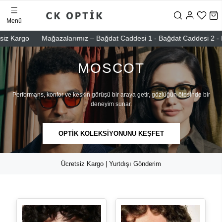
Menü
go
Mağazalarımız – Bağdat Caddesi 1 - Bağdat Caddesi 2 - Nişantaşı
MOSCOT
Performans, konfor ve keskin görüşü bir araya getir, gözlüğün ötesinde bir
deneyim sunar.
OPTİK KOLEKSİYONUNU KEŞFET
Ücretsiz Kargo | Yurtdışı Gönderim