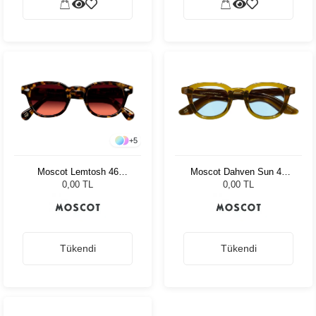
+
5
Moscot Dahven Sun 47
Moscot Lemtosh 46
Olive Brown Bel Air
Tortoise Cabernet
0,00 TL
0,00 TL
Tükendi
Tükendi