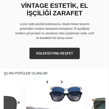
VİNTAGE ESTETİK, EL
İŞÇİLİĞİ ZARAFET
Lunor optik gözlük koleksiyonu, klasik Alman tasarım
geleneğini modern detaylarla buluşturur. El işçiliğiyle
üretilen çerçeveleri ve zamansız retro çizgileriyle sade, zarif
ve karakterli bir duruş sunar.
KOLEKSİYONU KEŞFET
ŞU AN POPÜLER OLANLAR