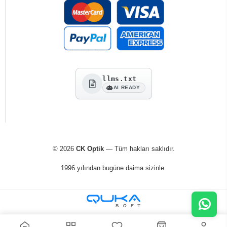
llms.txt
AI READY
© 2026
CK Optik
— Tüm hakları saklıdır.
1996 yılından bugüne daima sizinle.