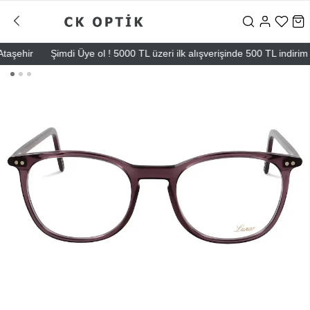
ehir
Şimdi Üye ol ! 5000 TL üzeri ilk alışverişinde 500 TL indirim