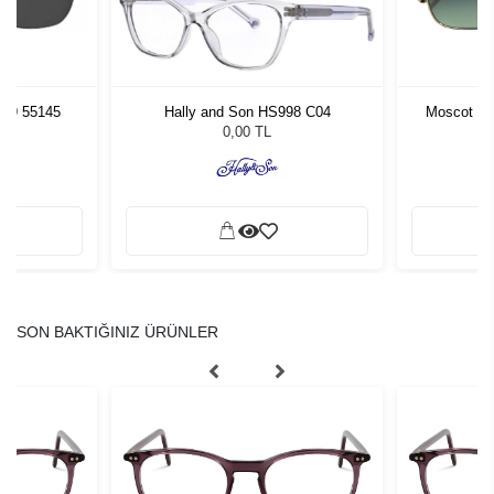
PU9 55145
Hally and Son HS998 C04
Moscot Go
L
0,00 TL
SON BAKTIĞINIZ ÜRÜNLER