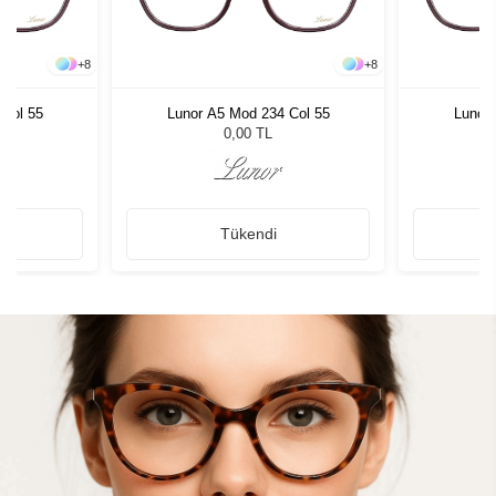
+
8
+
8
 Col 55
Lunor A5 Mod 234 Col 55
Lunor 
0,00 TL
Tükendi