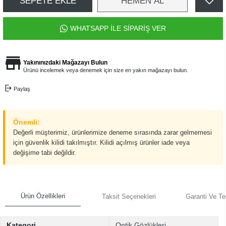
SEPETE EKLE
HEMEN AL
WHATSAPP İLE SİPARİŞ VER
Yakınınızdaki Mağazayı Bulun
Ürünü incelemek veya denemek için size en yakın mağazayı bulun.
Paylaş
Önemli:
Değerli müşterimiz, ürünlerimize deneme sırasında zarar gelmemesi
için güvenlik kilidi takılmıştır. Kilidi açılmış ürünler iade veya
değişime tabi değildir.
Ürün Özellikleri
Taksit Seçenekleri
Garanti Ve Te
Kategori
Optik Gözlükleri