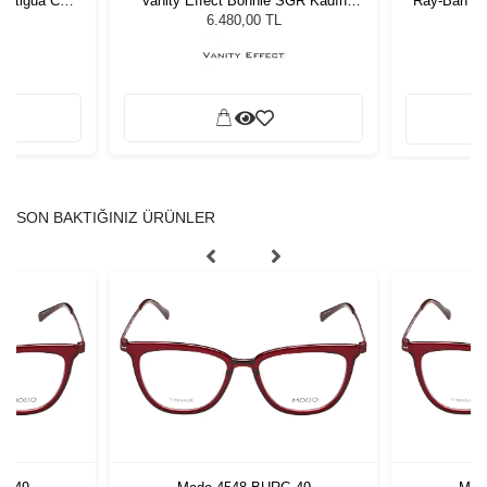
/Antigua CGY
Vanity Effect Bonnie SGR Kadın
Ray-Ban RB
Gözlüğü
Güneş Gözlüğü
G
L
6.480,00 TL
SON BAKTIĞINIZ ÜRÜNLER