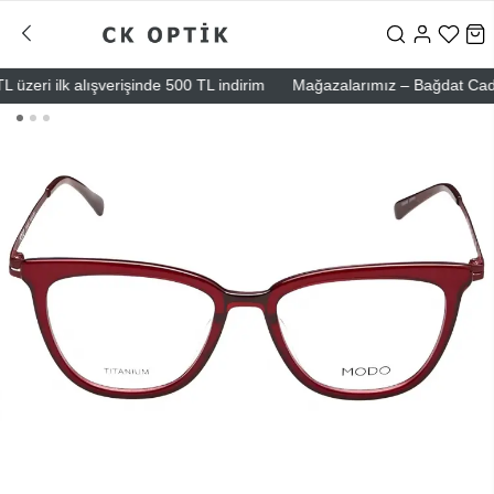
eri ilk alışverişinde 500 TL indirim
Mağazalarımız – Bağdat Caddesi 