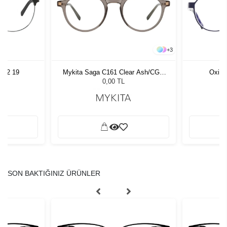
+
3
 52 19
Mykita Saga C161 Clear Ash/CGD
Oxibi
778
0,00 TL
SON BAKTIĞINIZ ÜRÜNLER