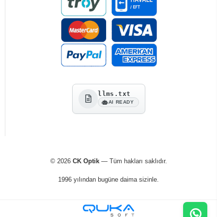
llms.txt
AI READY
© 2026
CK Optik
— Tüm hakları saklıdır.
1996 yılından bugüne daima sizinle.