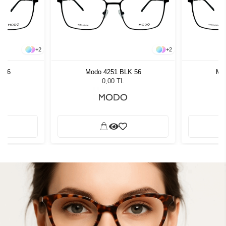
+
2
+
2
 56
Modo 4251 BLK 56
Mo
0,00 TL