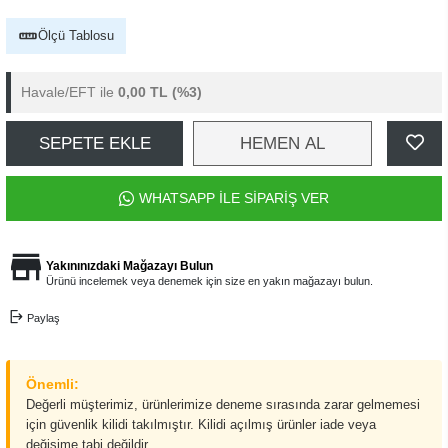
Ölçü Tablosu
Havale/EFT ile
0,00 TL
(%3)
SEPETE EKLE
HEMEN AL
WHATSAPP İLE SİPARİŞ VER
Yakınınızdaki Mağazayı Bulun
Ürünü incelemek veya denemek için size en yakın mağazayı bulun.
Paylaş
Önemli:
Değerli müşterimiz, ürünlerimize deneme sırasında zarar gelmemesi
için güvenlik kilidi takılmıştır. Kilidi açılmış ürünler iade veya
değişime tabi değildir.