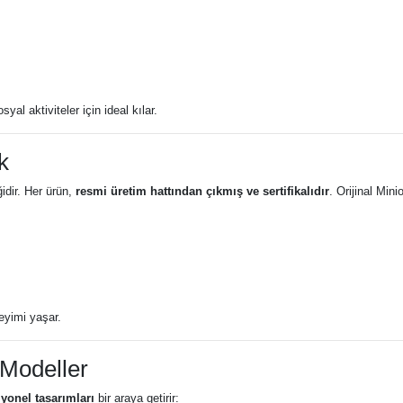
al aktiviteler için ideal kılar.
k
ğidir. Her ürün,
resmi üretim hattından çıkmış ve sertifikalıdır
. Orijinal Min
eyimi yaşar.
 Modeller
iyonel tasarımları
bir araya getirir: