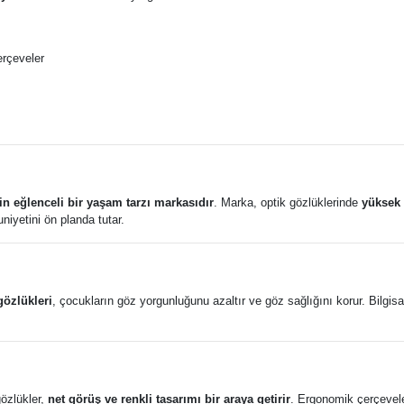
erçeveler
in eğlenceli bir yaşam tarzı markasıdır
. Marka, optik gözlüklerinde
yüksek 
iyetini ön planda tutar.
 gözlükleri
, çocukların göz yorgunluğunu azaltır ve göz sağlığını korur. Bilgi
özlükler,
net görüş ve renkli tasarımı bir araya getirir
. Ergonomik çerçevele