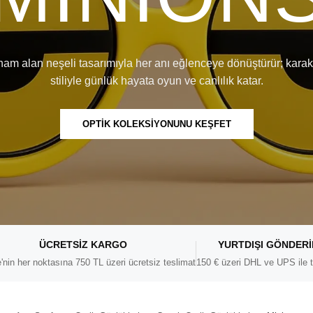
lham alan neşeli tasarımıyla her anı eğlenceye dönüştürür; karakt
stiliyle günlük hayata oyun ve canlılık katar.
OPTİK KOLEKSİYONUNU KEŞFET
ÜCRETSIZ KARGO
YURTDIŞI GÖNDER
'nin her noktasına 750 TL üzeri ücretsiz teslimat
150 € üzeri DHL ve UPS ile t