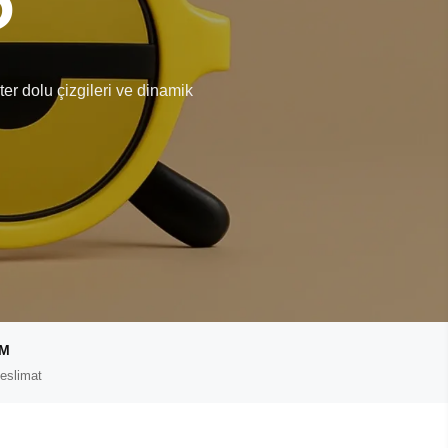
er dolu çizgileri ve dinamik
IM
eslimat