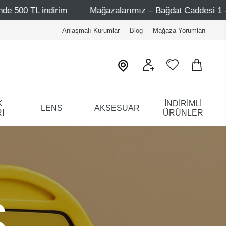
dirim
Mağazalarımız – Bağdat Caddesi 1 - Bağdat Caddes
Anlaşmalı Kurumlar
Blog
Mağaza Yorumları
K
İNDİRİMLİ
LENS
AKSESUAR
I
ÜRÜNLER
S