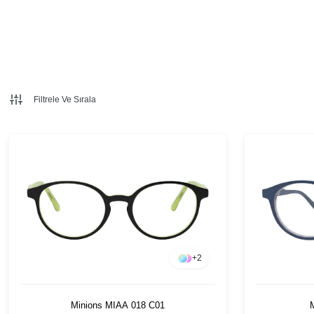
Filtrele Ve Sırala
+
2
Minions MIAA 018 C01