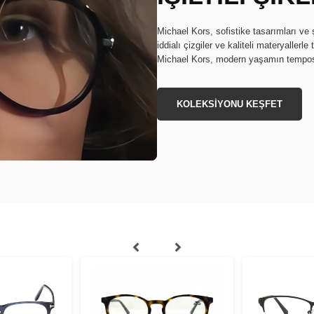
Michael Kors, sofistike tasarımları ve ş
iddialı çizgiler ve kaliteli materyallerle
Michael Kors, modern yaşamın temposun
KOLEKSİYONU KEŞFET