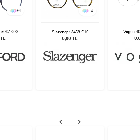
+
4
+
4
T5937 090
Vogue 4
Slazenger 8458 C10
 TL
0,
0,00 TL