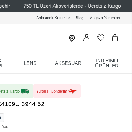
ri Alışverişlerde - Ücretsiz Kargo
Mağazalarımız – Bağ
Anlaşmalı Kurumlar
Blog
Mağaza Yorumları
K
İNDİRİMLİ
LENS
AKSESUAR
I
ÜRÜNLER
etsiz Kargo
Yurtdışı Gönderim
K4109U 3944 52
m Yap