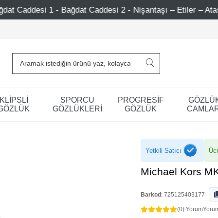
t Caddesi 2 - Nişantaşı – Etiler – Ataşehir
750 TL Üze
KLİPSLİ
SPORCU
PROGRESİF
GÖZLÜ
GÖZLÜK
GÖZLÜKLERİ
GÖZLÜK
CAMLAR
Yetkili Satıcı
Ücr
Michael Kors M
Barkod
:
725125403177
(0) Yorum
Yoru