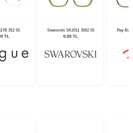
027B 352 55
Swarovski SK2011 3002 55
Ray-Ban
00 TL
0,00 TL