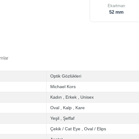
Ekartman
52 mm
mlar
Optik Gözlükleri
Michael Kors
Kadın
,
Erkek
,
Unisex
Oval
,
Kalp
,
Kare
Yeşil
,
Şeffaf
Çekik / Cat Eye
,
Oval / Elips