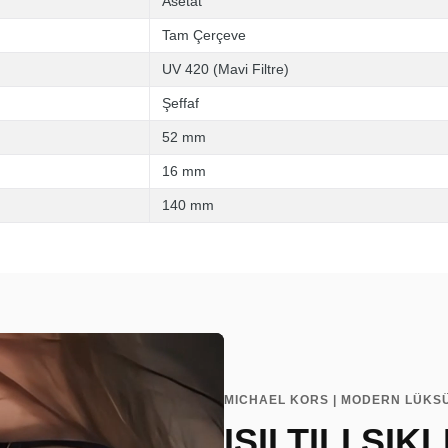
Asetat
Tam Çerçeve
UV 420 (Mavi Filtre)
Şeffaf
52 mm
16 mm
140 mm
MICHAEL KORS | MODERN LÜKSÜ
IŞILTILI ŞIKL