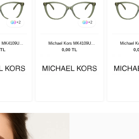
+
2
+
2
s MK4109U
Michael Kors MK4109U
Michael 
 52
3944 52
39
 TL
0,00 TL
0,