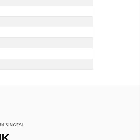
N SİMGESİ
IK