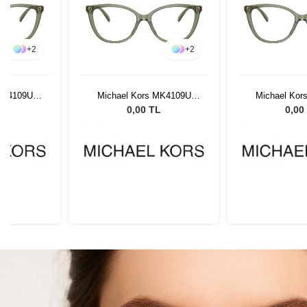
+
2
+
2
MK4109U
Michael Kors MK4109U
Michael Kor
2
3944 52
3944
L
0,00 TL
0,00