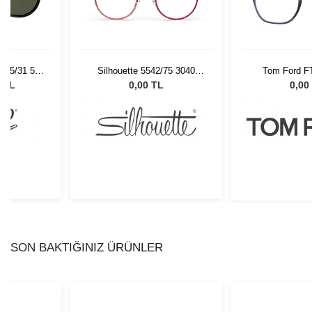
 95/31 55
Silhouette 5542/75 3040
Tom Ford F
Gözlüğü
47/22
0 TL
0,00 TL
0,00
SON BAKTIĞINIZ ÜRÜNLER