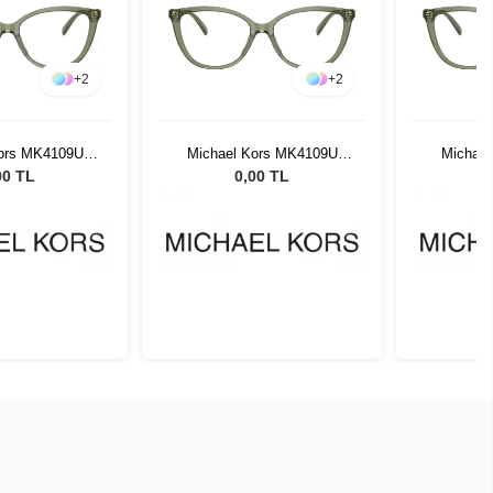
+
2
+
2
Kors MK4109U
Michael Kors MK4109U
Michae
44 52
3944 52
00 TL
0,00 TL