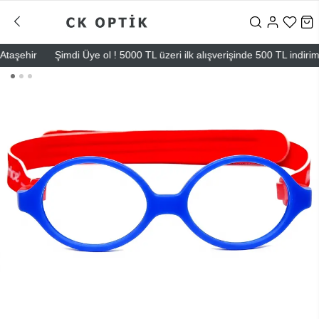
ir
Şimdi Üye ol ! 5000 TL üzeri ilk alışverişinde 500 TL indirim
Ma