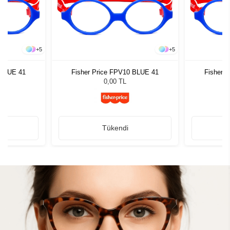
+
5
+
5
 BLUE 41
Fisher Price FPV10 BLUE 41
Fisher 
0,00 TL
Tükendi