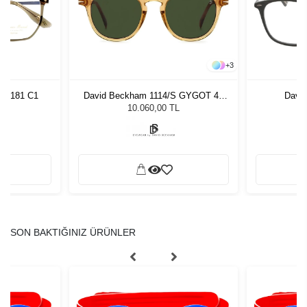
+
3
AW6181 C1
David Beckham 1114/S GYGOT 49
David
Unisex Güneş Gözlüğü
10.060,00 TL
SON BAKTIĞINIZ ÜRÜNLER