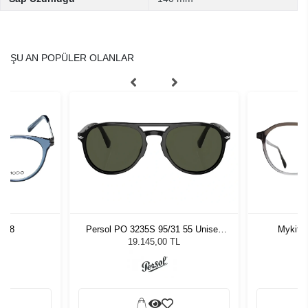
ŞU AN POPÜLER OLANLAR
 48
Persol PO 3235S 95/31 55 Unisex
Mykita
Güneş Gözlüğü
19.145,00 TL