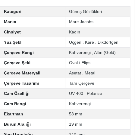
Kategori
Güneş Gözlükleri
Marka
Marc Jacobs
Cinsiyet
Kadın
Yüz Şekli
Üçgen
,
Kare
,
Dikdörtgen
Çerçeve Rengi
Kahverengi
,
Altın (Gold)
Çerçeve Şekli
Oval / Elips
Çerçeve Materyali
Asetat
,
Metal
Çerçeve Tasarımı
Tam Çerçeve
Cam Özelliği
UV 400
,
Polarize
Cam Rengi
Kahverengi
Ekartman
58 mm
Burun Aralığı
19 mm
Sap Uzunluğu
140 mm