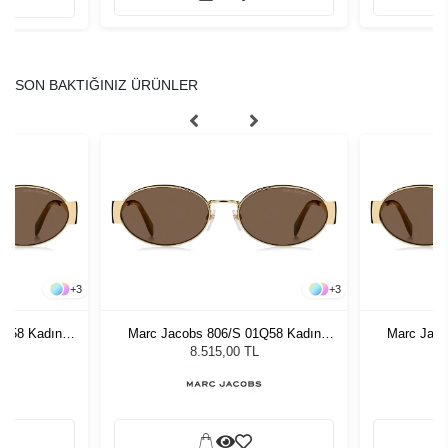
SON BAKTIĞINIZ ÜRÜNLER
+
3
+
3
1Q58 Kadın
Marc Jacobs 806/S 01Q58 Kadın
Marc Jaco
ğü
Güneş Gözlüğü
G
8.515,00 TL