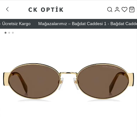
cretsiz Kargo
Mağazalarımız – Bağdat Caddesi 1 - Bağdat Caddesi 2 -