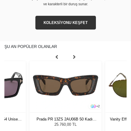
ve karakterli bir duruş sunar.
KOLEKSİYONU KEŞFET
ŞU AN POPÜLER OLANLAR
+
2
A 54 Unisex
Prada PR 13ZS 2AU06B 50 Kadın
Vanity Effe
ğü
Güneş Gözlüğü
G
L
25.760,00 TL