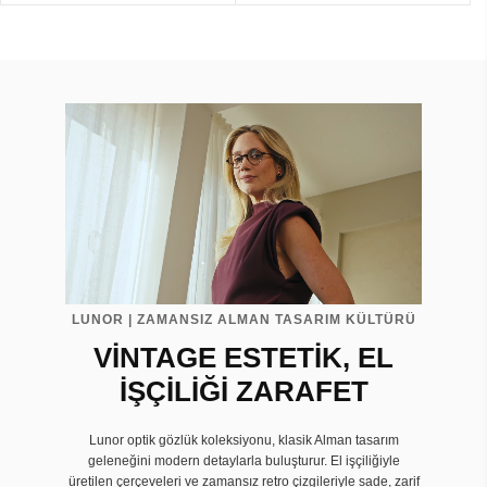
LUNOR | ZAMANSIZ ALMAN TASARIM KÜLTÜRÜ
VİNTAGE ESTETİK, EL
İŞÇİLİĞİ ZARAFET
Lunor optik gözlük koleksiyonu, klasik Alman tasarım
geleneğini modern detaylarla buluşturur. El işçiliğiyle
üretilen çerçeveleri ve zamansız retro çizgileriyle sade, zarif