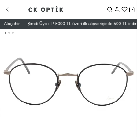
taşehir
Şimdi Üye ol ! 5000 TL üzeri ilk alışverişinde 500 TL indirim