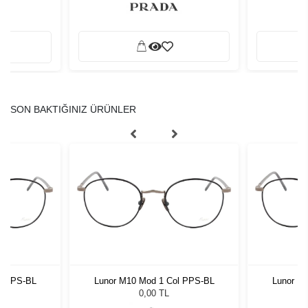
SON BAKTIĞINIZ ÜRÜNLER
l PPS-BL
Lunor M10 Mod 1 Col PPS-BL
Lunor M
0,00 TL