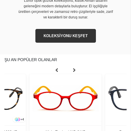
Lunor optik gözlük koleksiyonu, klasik Alman tasarım
geleneğini modern detaylarla buluşturur. El işçiliğiyle
üretilen çerçeveleri ve zamansız retro çizgileriyle sade, zarif
ve karakterli bir duruş sunar.
KOLEKSİYONU KEŞFET
ŞU AN POPÜLER OLANLAR
+
4