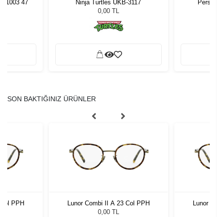
04 1003 47
Persol
Ninja Turtles UKB-3117
0,00 TL
SON BAKTIĞINIZ ÜRÜNLER
 Col PPH
Lunor Combi II A 23 Col PPH
Lunor C
0,00 TL