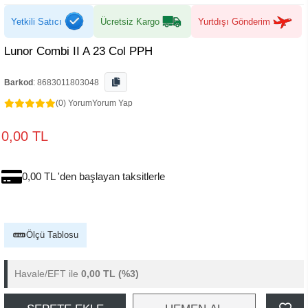
Yetkili Satıcı
Ücretsiz Kargo
Yurtdışı Gönderim
Lunor Combi II A 23 Col PPH
Barkod
:
8683011803048
(0) Yorum
Yorum Yap
0,00 TL
0,00 TL 'den başlayan taksitlerle
Ölçü Tablosu
Havale/EFT ile
0,00 TL
(%3)