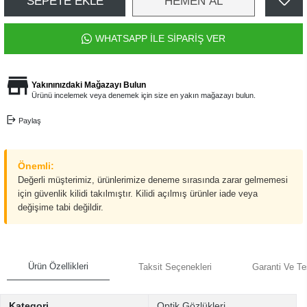
SEPETE EKLE
HEMEN AL
WHATSAPP İLE SİPARİŞ VER
Yakınınızdaki Mağazayı Bulun
Ürünü incelemek veya denemek için size en yakın mağazayı bulun.
Paylaş
Önemli:
Değerli müşterimiz, ürünlerimize deneme sırasında zarar gelmemesi
için güvenlik kilidi takılmıştır. Kilidi açılmış ürünler iade veya
değişime tabi değildir.
Ürün Özellikleri
Taksit Seçenekleri
Garanti Ve Te
Kategori
Optik Gözlükleri