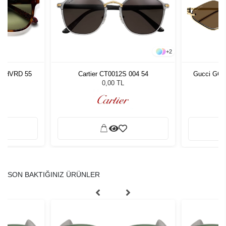
+
2
ra HVRD 55
Cartier CT0012S 004 54
Gucci GG1
L
0,00 TL
SON BAKTIĞINIZ ÜRÜNLER