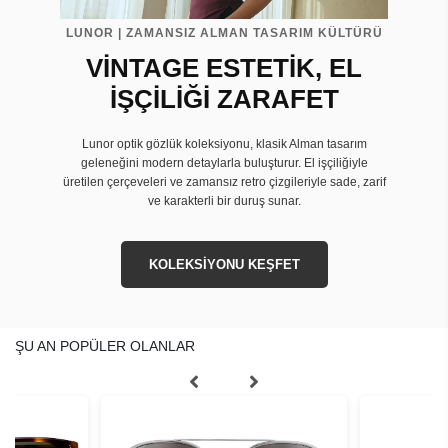
LUNOR | ZAMANSIZ ALMAN TASARIM KÜLTÜRÜ
VİNTAGE ESTETİK, EL
İŞÇİLİĞİ ZARAFET
Lunor optik gözlük koleksiyonu, klasik Alman tasarım
geleneğini modern detaylarla buluşturur. El işçiliğiyle
üretilen çerçeveleri ve zamansız retro çizgileriyle sade, zarif
ve karakterli bir duruş sunar.
KOLEKSİYONU KEŞFET
ŞU AN POPÜLER OLANLAR