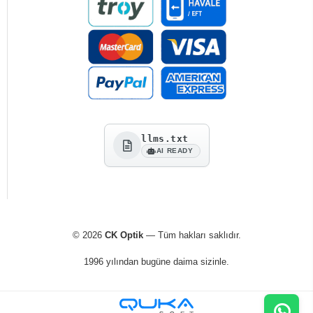
llms.txt
AI READY
© 2026
CK Optik
— Tüm hakları saklıdır.
1996 yılından bugüne daima sizinle.