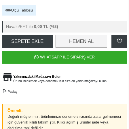
Ölçü Tablosu
Havale/EFT ile
0,00 TL
(%3)
SEPETE EKLE
HEMEN AL
WHATSAPP İLE SİPARİŞ VER
Yakınınızdaki Mağazayı Bulun
Ürünü incelemek veya denemek için size en yakın mağazayı bulun.
Paylaş
Önemli:
Değerli müşterimiz, ürünlerimize deneme sırasında zarar gelmemesi
için güvenlik kilidi takılmıştır. Kilidi açılmış ürünler iade veya
değişime tabi değildir.