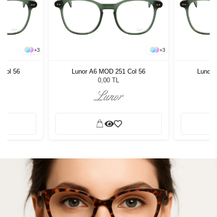
+
3
+
3
 Col 56
Lunor A6 MOD 251 Col 56
Lunor 
0,00 TL