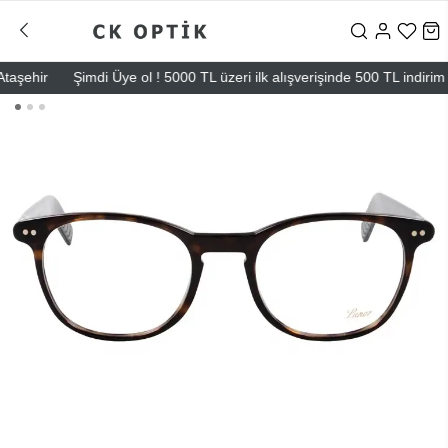
ehir
Şimdi Üye ol ! 5000 TL üzeri ilk alışverişinde 500 TL indirim