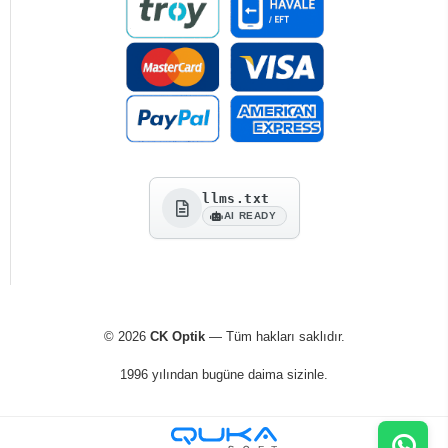
llms.txt
AI READY
© 2026
CK Optik
— Tüm hakları saklıdır.
1996 yılından bugüne daima sizinle.