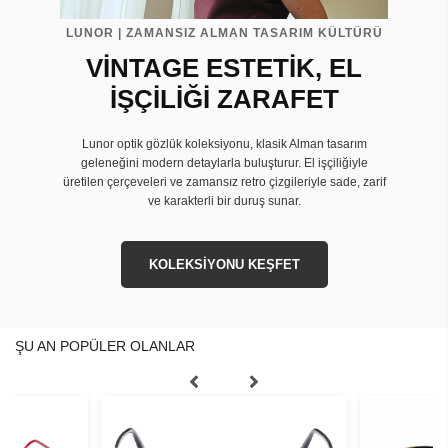
LUNOR | ZAMANSIZ ALMAN TASARIM KÜLTÜRÜ
VİNTAGE ESTETİK, EL
İŞÇİLİĞİ ZARAFET
Lunor optik gözlük koleksiyonu, klasik Alman tasarım
geleneğini modern detaylarla buluşturur. El işçiliğiyle
üretilen çerçeveleri ve zamansız retro çizgileriyle sade, zarif
ve karakterli bir duruş sunar.
KOLEKSİYONU KEŞFET
ŞU AN POPÜLER OLANLAR