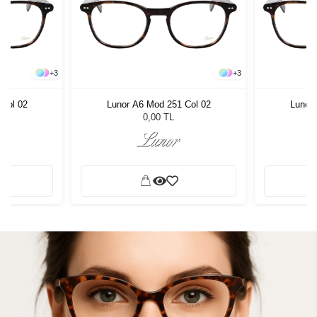
+
3
+
3
 Col 02
Lunor A6 Mod 251 Col 02
Lunor 
0,00 TL