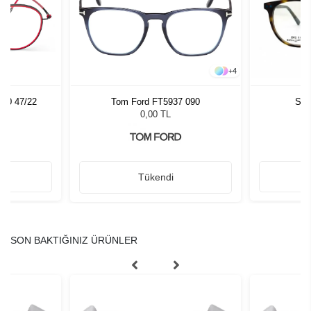
+
4
040 47/22
Tom Ford FT5937 090
Sla
0,00 TL
Tükendi
SON BAKTIĞINIZ ÜRÜNLER