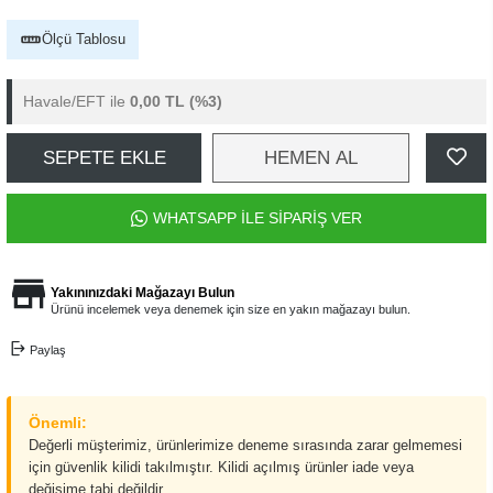
Ölçü Tablosu
Havale/EFT ile
0,00 TL
(%3)
SEPETE EKLE
HEMEN AL
WHATSAPP İLE SİPARİŞ VER
Yakınınızdaki Mağazayı Bulun
Ürünü incelemek veya denemek için size en yakın mağazayı bulun.
Paylaş
Önemli:
Değerli müşterimiz, ürünlerimize deneme sırasında zarar gelmemesi
için güvenlik kilidi takılmıştır. Kilidi açılmış ürünler iade veya
değişime tabi değildir.