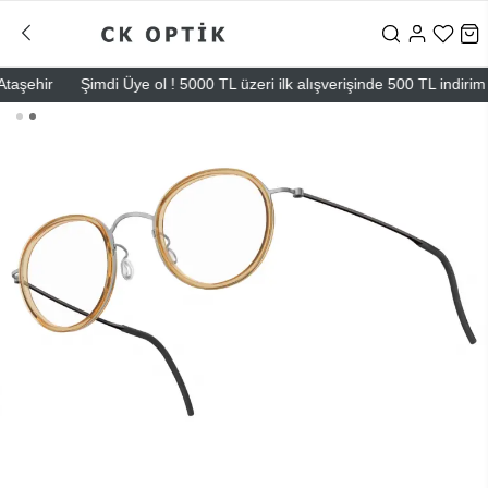
ehir
Şimdi Üye ol ! 5000 TL üzeri ilk alışverişinde 500 TL indirim