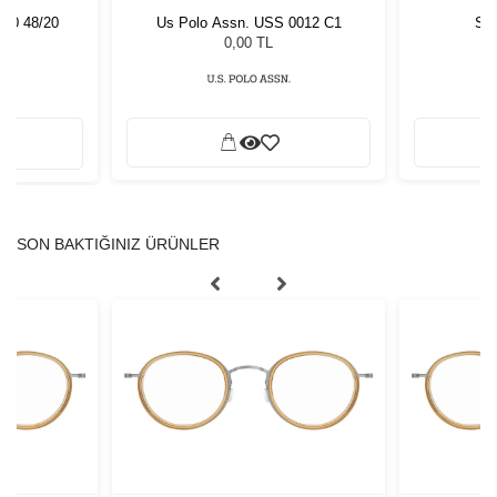
500 48/20
Us Polo Assn. USS 0012 C1
Sla
0,00 TL
SON BAKTIĞINIZ ÜRÜNLER