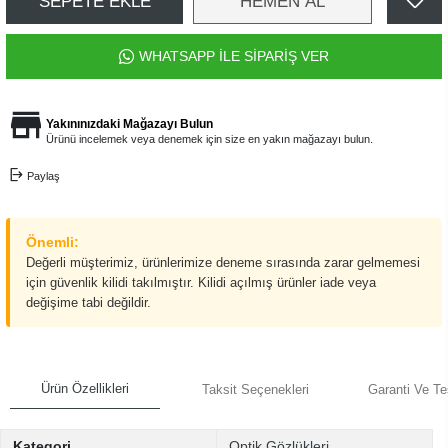
SEPETE EKLE
HEMEN AL
WHATSAPP İLE SİPARİŞ VER
Yakınınızdaki Mağazayı Bulun
Ürünü incelemek veya denemek için size en yakın mağazayı bulun.
Paylaş
Önemli:
Değerli müşterimiz, ürünlerimize deneme sırasında zarar gelmemesi
için güvenlik kilidi takılmıştır. Kilidi açılmış ürünler iade veya
değişime tabi değildir.
Ürün Özellikleri
Taksit Seçenekleri
Garanti Ve Te
Kategori
Optik Gözlükleri