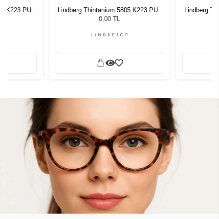
805 K223 PU9
Lindberg Thintanium 5805 K223 PU9
Lindberg Th
46 140
0,00 TL