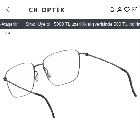
aşehir
Şimdi Üye ol ! 5000 TL üzeri ilk alışverişinde 500 TL indirim