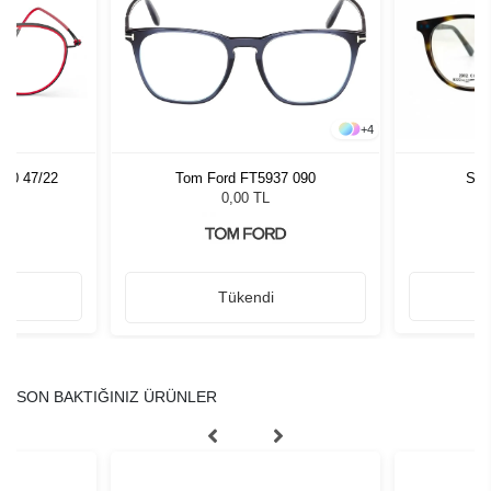
+
4
040 47/22
Tom Ford FT5937 090
Sla
0,00 TL
Tükendi
SON BAKTIĞINIZ ÜRÜNLER