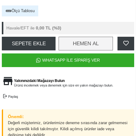
Ölçü Tablosu
Havale/EFT ile
0,00 TL
(%3)
SEPETE EKLE
HEMEN AL
WHATSAPP İLE SİPARİŞ VER
Yakınınızdaki Mağazayı Bulun
Ürünü incelemek veya denemek için size en yakın mağazayı bulun.
Paylaş
Önemli:
Değerli müşterimiz, ürünlerimize deneme sırasında zarar gelmemesi
için güvenlik kilidi takılmıştır. Kilidi açılmış ürünler iade veya
değişime tabi değildir.