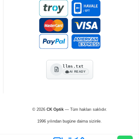
llms.txt
AI READY
© 2026
CK Optik
— Tüm hakları saklıdır.
1996 yılından bugüne daima sizinle.