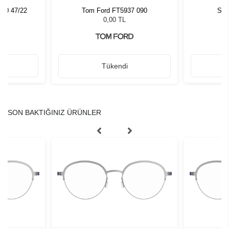
040 47/22
Tom Ford FT5937 090
Sla
0,00 TL
Tükendi
SON BAKTIĞINIZ ÜRÜNLER