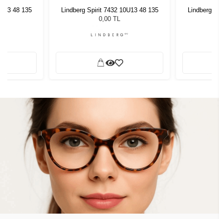
0U13 48 135
Lindberg Spirit 7432 10U13 48 135
Lindberg S
0,00 TL