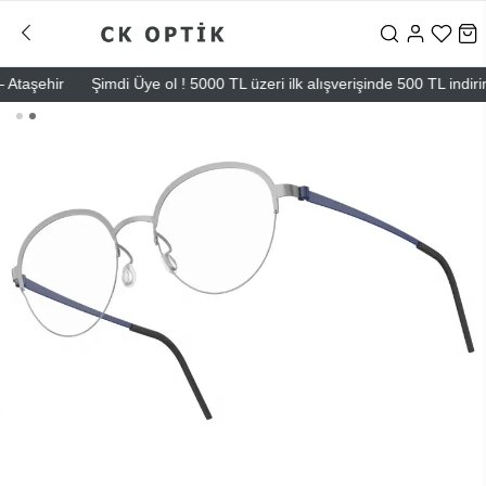
şehir
Şimdi Üye ol ! 5000 TL üzeri ilk alışverişinde 500 TL indirim