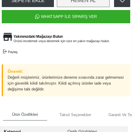
SEPETE EKLE
HEMEN AL
WHATSAPP İLE SİPARİŞ VER
Yakınınızdaki Mağazayı Bulun
Ürünü incelemek veya denemek için size en yakın mağazayı bulun.
Paylaş
Önemli:
Değerli müşterimiz, ürünlerimize deneme sırasında zarar gelmemesi
için güvenlik kilidi takılmıştır. Kilidi açılmış ürünler iade veya
değişime tabi değildir.
Ürün Özellikleri
Taksit Seçenekleri
Garanti Ve Te
Kategori
Optik Gözlükleri