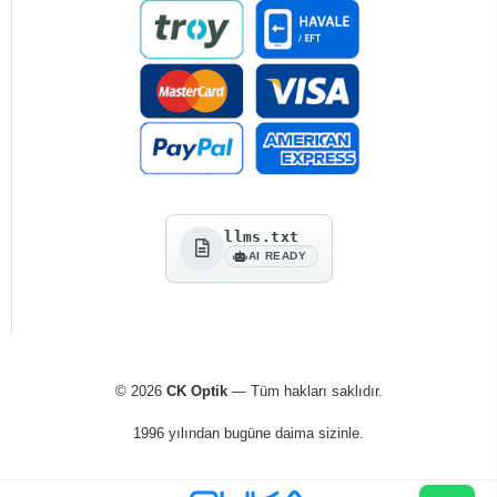
llms.txt
AI READY
© 2026
CK Optik
— Tüm hakları saklıdır.
1996 yılından bugüne daima sizinle.