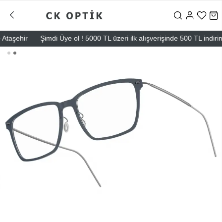
şehir
Şimdi Üye ol ! 5000 TL üzeri ilk alışverişinde 500 TL indirim