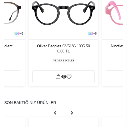
+
5
+
8
radient
Oliver Peoples OV5186 1005 50
Ninoflex
0,00 TL
SON BAKTIĞINIZ ÜRÜNLER