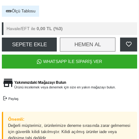
Ölçü Tablosu
Havale/EFT ile
0,00 TL
(%3)
SEPETE EKLE
HEMEN AL
WHATSAPP İLE SİPARİŞ VER
Yakınınızdaki Mağazayı Bulun
Ürünü incelemek veya denemek için size en yakın mağazayı bulun.
Paylaş
Önemli:
Değerli müşterimiz, ürünlerimize deneme sırasında zarar gelmemesi
için güvenlik kilidi takılmıştır. Kilidi açılmış ürünler iade veya
değişime tabi değildir.