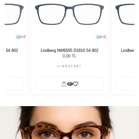
+
2
+
2
10 54 802
Lindberg NW6505 D1810 54 802
Lindberg
0,00 TL