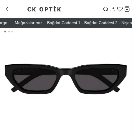
o
Mağazalarımız – Bağdat Caddesi 1 - Bağdat Caddesi 2 - Nişantaşı –