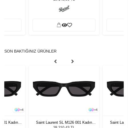
SON BAKTIĞINIZ ÜRÜNLER
+
4
+
4
 001 Kadın
Saint Laurent SL M126 001 Kadın
Saint Lau
ğü
Güneş Gözlüğü
G
L
28.210,43 TL