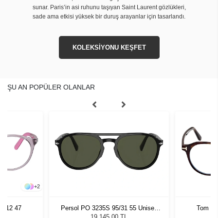
sunar. Paris’in asi ruhunu taşıyan Saint Laurent gözlükleri,
sade ama etkisi yüksek bir duruş arayanlar için tasarlandı.
KOLEKSİYONU KEŞFET
ŞU AN POPÜLER OLANLAR
+
2
3912 47
Persol PO 3235S 95/31 55 Unisex
Tom Fo
Güneş Gözlüğü
19.145,00 TL