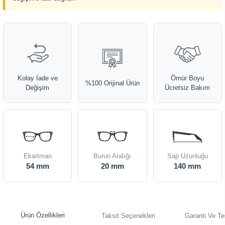
Kolay İade ve
Ömür Boyu
%100 Orijinal Ürün
Değişim
Ücretsiz Bakım
Ekartman
Burun Aralığı
Sap Uzunluğu
54 mm
20 mm
140 mm
Ürün Özellikleri
Taksit Seçenekleri
Garanti Ve Te