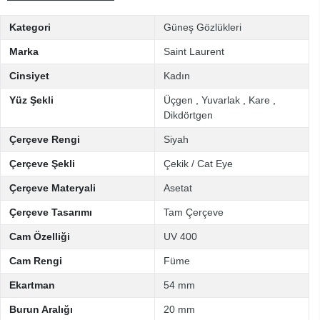
Kategori
Güneş Gözlükleri
Marka
Saint Laurent
Cinsiyet
Kadın
Yüz Şekli
Üçgen
,
Yuvarlak
,
Kare
,
Dikdörtgen
Çerçeve Rengi
Siyah
Çerçeve Şekli
Çekik / Cat Eye
Çerçeve Materyali
Asetat
Çerçeve Tasarımı
Tam Çerçeve
Cam Özelliği
UV 400
Cam Rengi
Füme
Ekartman
54 mm
Burun Aralığı
20 mm