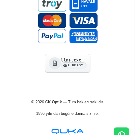
llms.txt
AI READY
© 2026
CK Optik
— Tüm hakları saklıdır.
1996 yılından bugüne daima sizinle.