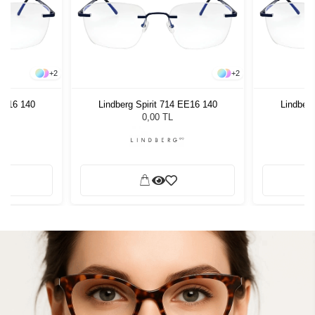
+
2
+
2
 EE16 140
Lindberg Spirit 714 EE16 140
Lindberg
0,00 TL