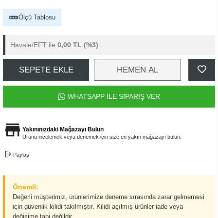
Ölçü Tablosu
Havale/EFT ile
0,00 TL
(%3)
SEPETE EKLE
HEMEN AL
WHATSAPP İLE SİPARİŞ VER
Yakınınızdaki Mağazayı Bulun
Ürünü incelemek veya denemek için size en yakın mağazayı bulun.
Paylaş
Önemli:
Değerli müşterimiz, ürünlerimize deneme sırasında zarar gelmemesi
için güvenlik kilidi takılmıştır. Kilidi açılmış ürünler iade veya
değişime tabi değildir.