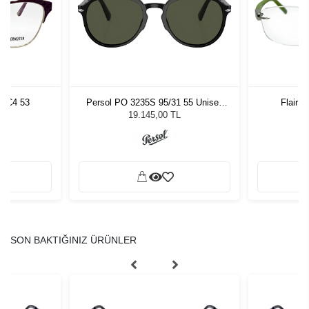
9 C4 53
Persol PO 3235S 95/31 55 Unisex
Flair M
Güneş Gözlüğü
19.145,00 TL
SON BAKTIĞINIZ ÜRÜNLER