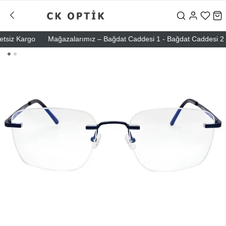
iz Kargo
Mağazalarımız – Bağdat Caddesi 1 - Bağdat Caddesi 2 - Niş