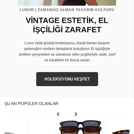
LUNOR | ZAMANSIZ ALMAN TASARIM KÜLTÜRÜ
VİNTAGE ESTETİK, EL
İŞÇİLİĞİ ZARAFET
Lunor optik gözlük koleksiyonu, klasik Alman tasarım
geleneğini modern detaylarla buluşturur. El işçiliğiyle
üretilen çerçeveleri ve zamansız retro çizgileriyle sade, zarif
ve karakterli bir duruş sunar.
KOLEKSİYONU KEŞFET
ŞU AN POPÜLER OLANLAR