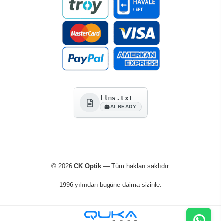
llms.txt
AI READY
© 2026
CK Optik
— Tüm hakları saklıdır.
1996 yılından bugüne daima sizinle.