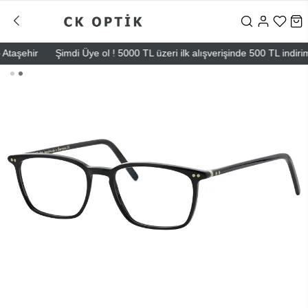
aşehir
Şimdi Üye ol ! 5000 TL üzeri ilk alışverişinde 500 TL indirim