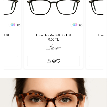
+
10
+
10
 Col 01
Lunor A5 Mod 605 Col 01
Lunor 
0,00 TL