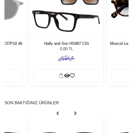
13 C07P10 46
Hally and Son HS987 C01
Moscot Lemto
L
0,00 TL
SON BAKTIĞINIZ ÜRÜNLER