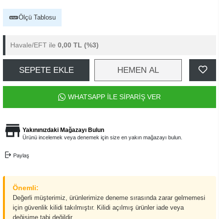
Ölçü Tablosu
Havale/EFT ile
0,00 TL
(%3)
SEPETE EKLE
HEMEN AL
WHATSAPP İLE SİPARİŞ VER
Yakınınızdaki Mağazayı Bulun
Ürünü incelemek veya denemek için size en yakın mağazayı bulun.
Paylaş
Önemli:
Değerli müşterimiz, ürünlerimize deneme sırasında zarar gelmemesi
için güvenlik kilidi takılmıştır. Kilidi açılmış ürünler iade veya
değişime tabi değildir.